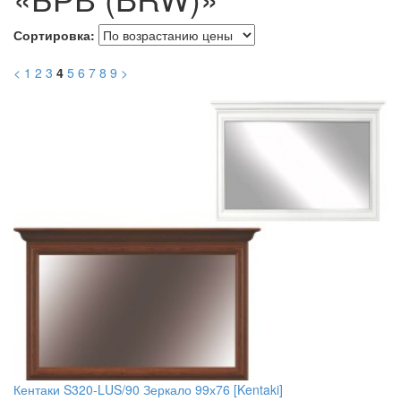
Сортировка:
<
1
2
3
4
5
6
7
8
9
>
Кентаки S320-LUS/90 Зеркало 99х76 [Kentaki]