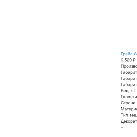
Грейс W
6 520 ₽
Произво
Габарит
Габарит
Габарит
Вес, кг:
Гаранти
Страна:
Матери
Тип веш
Декорат
+