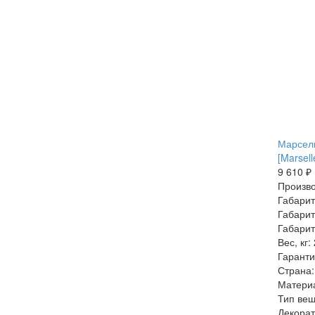
Марсель
[Marsell
9 610 ₽
Произво
Габарит
Габарит
Габарит
Вес, кг:
Гаранти
Страна:
Матери
Тип веш
Декорат