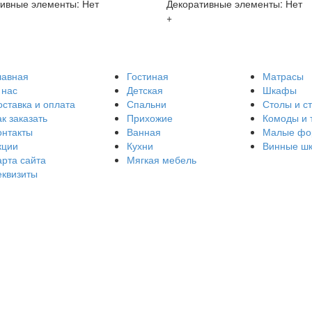
ивные элементы: Нет
Декоративные элементы: Нет
+
лавная
Гостиная
Матрасы
 нас
Детская
Шкафы
оставка и оплата
Спальни
Столы и с
к заказать
Прихожие
Комоды и 
онтакты
Ванная
Малые фо
кции
Кухни
Винные ш
арта сайта
Мягкая мебель
еквизиты