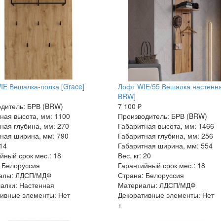
IE Вешалка-полка [Grace]
Лофт WIE/55 Вешалка настенная
BRW]
дитель: БРВ (BRW)
7 100 ₽
ная высота, мм: 1100
Производитель: БРВ (BRW)
ная глубина, мм: 270
Габаритная высота, мм: 1466
ная ширина, мм: 790
Габаритная глубина, мм: 256
 14
Габаритная ширина, мм: 554
йный срок мес.: 18
Вес, кг: 20
 Белоруссия
Гарантийный срок мес.: 18
алы: ЛДСП/МДФ
Страна: Белоруссия
алки: Настенная
Материалы: ЛДСП/МДФ
ивные элементы: Нет
Декоративные элементы: Нет
+