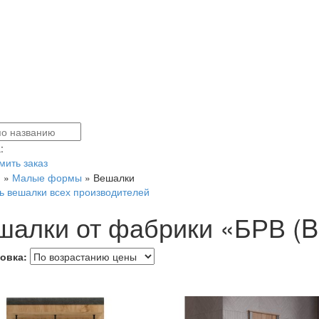
:
ить заказ
я
»
Малые формы
»
Вешалки
ь вешалки всех производителей
шалки от фабрики «БРВ (
овка: