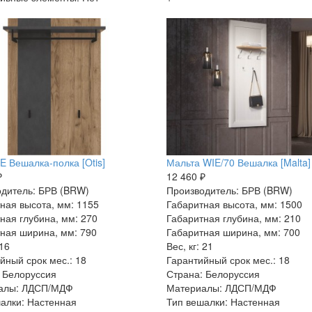
E Вешалка-полка [Otis]
Мальта WIE/70 Вешалка [Malta]
₽
12 460 ₽
дитель: БРВ (BRW)
Производитель: БРВ (BRW)
ная высота, мм: 1155
Габаритная высота, мм: 1500
ная глубина, мм: 270
Габаритная глубина, мм: 210
ная ширина, мм: 790
Габаритная ширина, мм: 700
 16
Вес, кг: 21
йный срок мес.: 18
Гарантийный срок мес.: 18
 Белоруссия
Страна: Белоруссия
алы: ЛДСП/МДФ
Материалы: ЛДСП/МДФ
алки: Настенная
Тип вешалки: Настенная