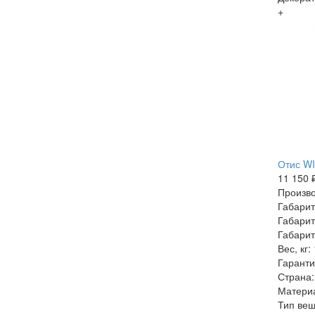
+
Отис WI
11 150 
Произво
Габарит
Габарит
Габарит
Вес, кг:
Гаранти
Страна:
Матери
Тип веш