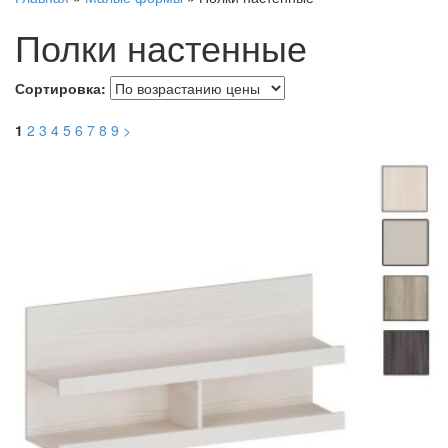
Полки настенные
Сортировка:
1
2
3
4
5
6
7
8
9
>