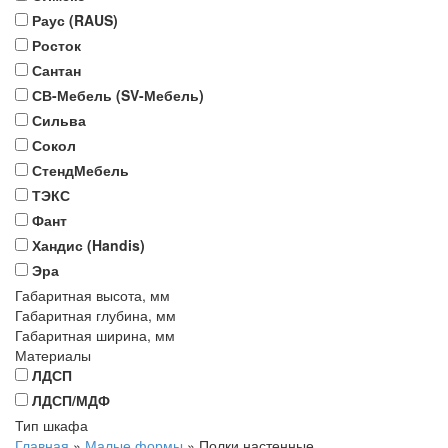
Раус (RAUS)
Росток
Сантан
СВ-Мебель (SV-Мебель)
Сильва
Сокол
СтендМебель
ТЭКС
Фант
Хандис (Handis)
Эра
Габаритная высота, мм
Габаритная глубина, мм
Габаритная ширина, мм
Материалы
ЛДСП
ЛДСП/МДФ
Тип шкафа
Главная
»
Малые формы
»
Полки настенные