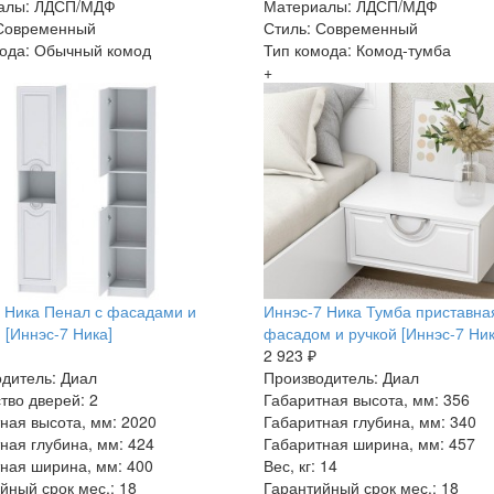
алы: ЛДСП/МДФ
Материалы: ЛДСП/МДФ
 Современный
Стиль: Современный
ода: Обычный комод
Тип комода: Комод-тумба
+
 Ника Пенал с фасадами и
Иннэс-7 Ника Тумба приставна
 [Иннэс-7 Ника]
фасадом и ручкой [Иннэс-7 Ник
2 923 ₽
дитель: Диал
Производитель: Диал
тво дверей: 2
Габаритная высота, мм: 356
ная высота, мм: 2020
Габаритная глубина, мм: 340
ная глубина, мм: 424
Габаритная ширина, мм: 457
ная ширина, мм: 400
Вес, кг: 14
йный срок мес.: 18
Гарантийный срок мес.: 18