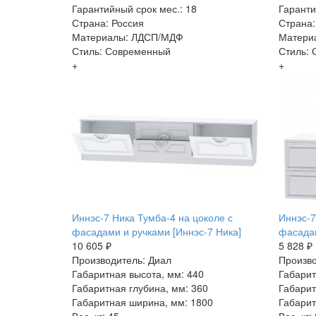
Гарантийный срок мес.: 18
Гаранти
Страна: Россия
Страна:
Материалы: ЛДСП/МДФ
Матери
Стиль: Современный
Стиль:
+
+
Иннэс-7 Ника Тумба-4 на цоколе с
Иннэс-7
фасадами и ручками [Иннэс-7 Ника]
фасадам
10 605 ₽
5 828 ₽
Производитель: Диал
Произво
Габаритная высота, мм: 440
Габарит
Габаритная глубина, мм: 360
Габарит
Габаритная ширина, мм: 1800
Габарит