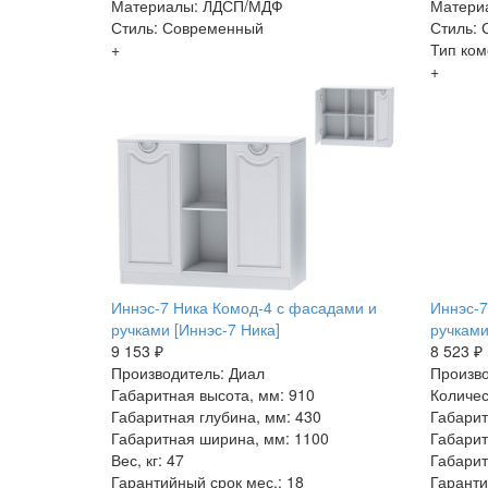
Материалы: ЛДСП/МДФ
Матери
Стиль: Современный
Стиль:
+
Тип ком
+
Иннэс-7 Ника Комод-4 с фасадами и
Иннэс-7
ручками [Иннэс-7 Ника]
ручками
9 153 ₽
8 523 ₽
Производитель: Диал
Произво
Габаритная высота, мм: 910
Количес
Габаритная глубина, мм: 430
Габарит
Габаритная ширина, мм: 1100
Габарит
Вес, кг: 47
Габарит
Гарантийный срок мес.: 18
Гаранти