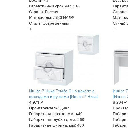
Вес, кг: 45
Вес, кг:
Гарантийный срок мес.: 18
Гаранти
Страна: Россия
Страна:
Материалы: ЛДСП/МДФ
Матери
Стиль: Современный
Стиль:
+
+
Иннэс-7 Ника Тумба-6 на цоколе с
Иннэс-7
фасадами и ручками [Иннэс-7 Ника]
[Иннэс-
4 971 ₽
8 264 ₽
Производитель: Диал
Произво
Габаритная высота, мм: 440
Габарит
Габаритная глубина, мм: 360
Габарит
Габаритная ширина, мм: 400
Габарит