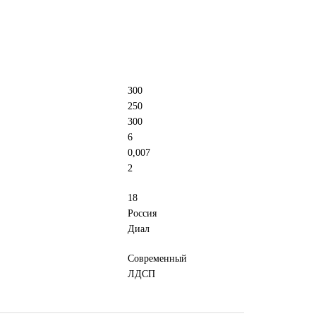
300
250
300
6
0,007
2
18
Россия
Диал
Современный
ЛДСП