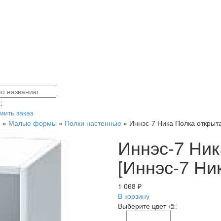
:
ить заказ
я
»
Малые формы
»
Полки настенные
»
Иннэс-7 Ника Полка открыта
Иннэс-7 Ник
[Иннэс-7 Ни
1 068 ₽
В корзину
Выберите цвет 🎨: