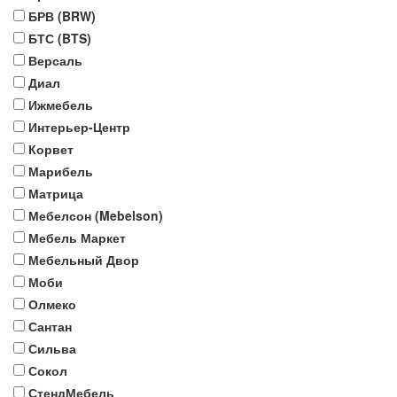
БРВ (BRW)
БТС (BTS)
Версаль
Диал
Ижмебель
Интерьер-Центр
Корвет
Марибель
Матрица
Мебелсон (Mebelson)
Мебель Маркет
Мебельный Двор
Моби
Олмеко
Сантан
Сильва
Сокол
СтендМебель