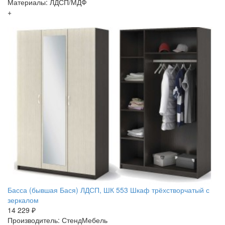
Материалы: ЛДСП/МДФ
+
Басса (бывшая Бася) ЛДСП, ШК 553 Шкаф трёхстворчатый с
зеркалом
14 229 ₽
Производитель: СтендМебель