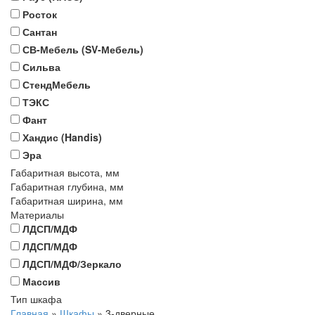
Росток
Сантан
СВ-Мебель (SV-Мебель)
Сильва
СтендМебель
ТЭКС
Фант
Хандис (Handis)
Эра
Габаритная высота, мм
Габаритная глубина, мм
Габаритная ширина, мм
Материалы
ЛДСП/МДФ
ЛДСП/МДФ
ЛДСП/МДФ/Зеркало
Массив
Тип шкафа
Главная
»
Шкафы
»
3-дверные