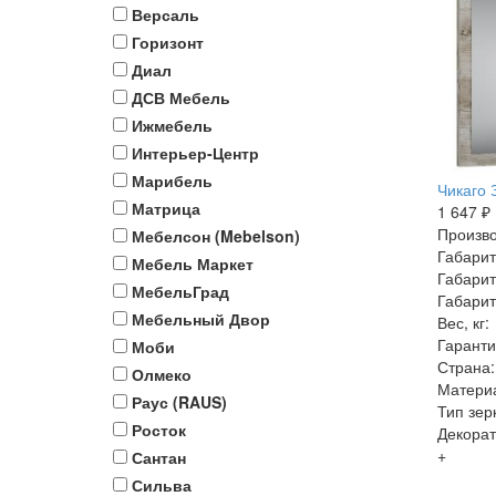
Версаль
Горизонт
Диал
ДСВ Мебель
Ижмебель
Интерьер-Центр
Марибель
Чикаго 
Матрица
1 647 ₽
Произво
Мебелсон (Mebelson)
Габарит
Мебель Маркет
Габарит
МебельГрад
Габарит
Мебельный Двор
Вес, кг:
Гаранти
Моби
Страна:
Олмеко
Матери
Раус (RAUS)
Тип зер
Росток
Декорат
+
Сантан
Сильва