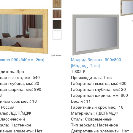
кало 990х540мм [Эко]
Мадрид Зеркало 600х800
[Мадрид_Тэкс]
дитель: Эра
1 802 ₽
ная высота, мм: 540
Производитель: Тэкс
ная глубина, мм: 20
Габаритная высота, мм: 600
ная ширина, мм: 990
Габаритная глубина, мм: 20
8
Габаритная ширина, мм: 800
йный срок мес.: 18
Вес, кг: 11
 Россия
Гарантийный срок мес.: 18
алы: ЛДСП/МДФ
Материалы: ЛДСП/МДФ
Классический
Стиль: Современный
кала: Настенное
Тип зеркала: Настенное
ивные элементы: Нет
Декоративные элементы: Нет