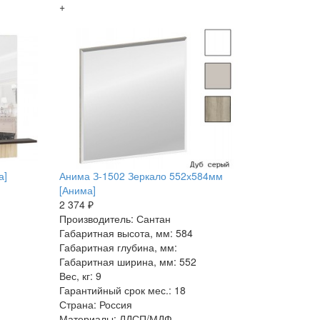
+
а]
Анима З-1502 Зеркало 552х584мм
[Анима]
2 374 ₽
Производитель: Сантан
Габаритная высота, мм: 584
Габаритная глубина, мм:
Габаритная ширина, мм: 552
Вес, кг: 9
Гарантийный срок мес.: 18
Страна: Россия
Материалы: ЛДСП/МДФ