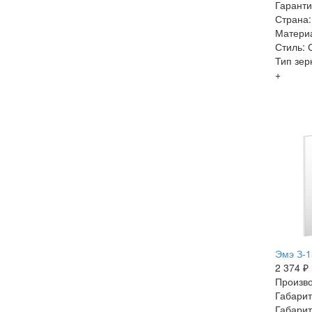
Гаранти
Страна:
Матери
Стиль:
Тип зер
+
Эмэ З-1
2 374 ₽
Произво
Габарит
Габарит