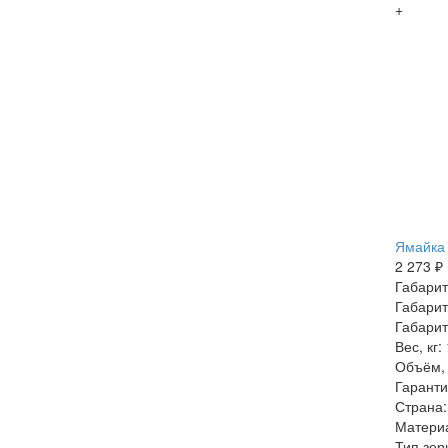
+
Ямайка 
2 273 ₽
Габарит
Габарит
Габарит
Вес, кг:
Объём, 
Гаранти
Страна:
Матери
Тип зер