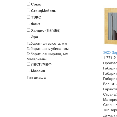
Сокол
СтендМебель
ТЭКС
Фант
Хандис (Handis)
Эра
Габаритная высота, мм
Габаритная глубина, мм
ЭКО Зер
Габаритная ширина, мм
1 771 ₽
Материалы
Произво
ЛДСП/МДФ
Габарит
Массив
Габарит
Тип шкафа
Габарит
Вес, кг: 
Гаранти
Страна:
Матери
Стиль: 
Тип зер
Декорат