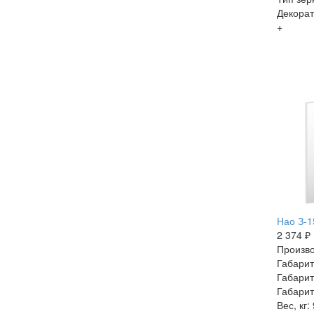
Декорат
+
Нао З-1
2 374 ₽
Произво
Габарит
Габарит
Габарит
Вес, кг: 