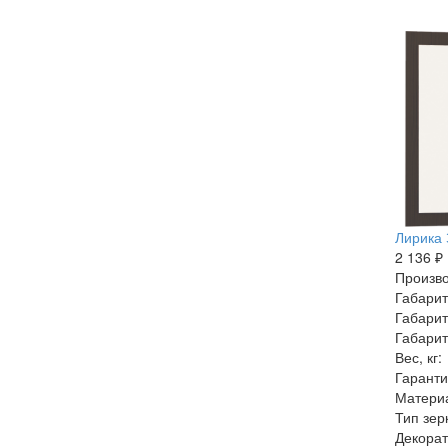
Лирика 
2 136 ₽
Произво
Габарит
Габарит
Габарит
Вес, кг:
Гаранти
Матери
Тип зер
Декорат