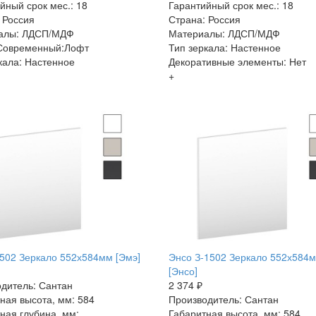
йный срок мес.: 18
Гарантийный срок мес.: 18
 Россия
Страна: Россия
алы: ЛДСП/МДФ
Материалы: ЛДСП/МДФ
 Современный:Лофт
Тип зеркала: Настенное
кала: Настенное
Декоративные элементы: Нет
+
502 Зеркало 552х584мм [Эмэ]
Энсо З-1502 Зеркало 552х584
[Энсо]
дитель: Сантан
2 374 ₽
ная высота, мм: 584
Производитель: Сантан
ная глубина, мм:
Габаритная высота, мм: 584