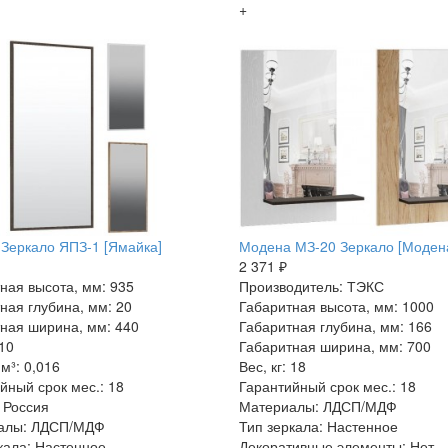
+
Зеркало ЯПЗ-1 [Ямайка]
Модена МЗ-20 Зеркало [Моден
2 371 ₽
ная высота, мм: 935
Производитель: ТЭКС
ная глубина, мм: 20
Габаритная высота, мм: 1000
ная ширина, мм: 440
Габаритная глубина, мм: 166
 10
Габаритная ширина, мм: 700
м³: 0,016
Вес, кг: 18
йный срок мес.: 18
Гарантийный срок мес.: 18
 Россия
Материалы: ЛДСП/МДФ
алы: ЛДСП/МДФ
Тип зеркала: Настенное
кала: Настенное
Декоративные элементы: Нет