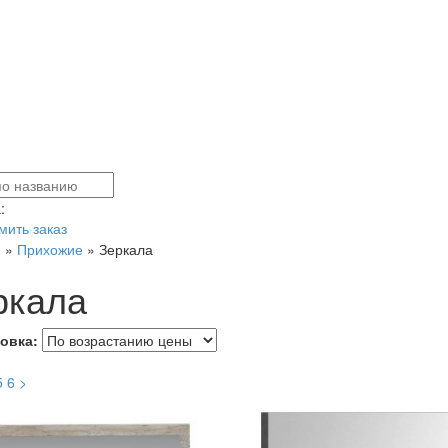
:
ить заказ
я
»
Прихожие
»
Зеркала
ркала
овка:
5
6
>