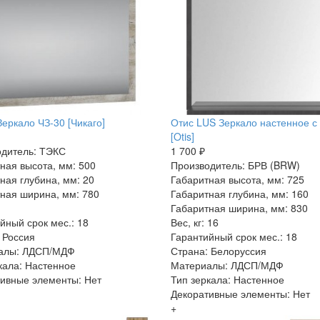
Зеркало ЧЗ-30 [Чикаго]
Отис LUS Зеркало настенное с
[Otis]
дитель: ТЭКС
1 700 ₽
ная высота, мм: 500
Производитель: БРВ (BRW)
ная глубина, мм: 20
Габаритная высота, мм: 725
ная ширина, мм: 780
Габаритная глубина, мм: 160
Габаритная ширина, мм: 830
йный срок мес.: 18
Вес, кг: 16
 Россия
Гарантийный срок мес.: 18
алы: ЛДСП/МДФ
Страна: Белоруссия
кала: Настенное
Материалы: ЛДСП/МДФ
ивные элементы: Нет
Тип зеркала: Настенное
Декоративные элементы: Нет
+