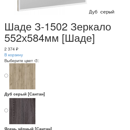
Шаде З-1502 Зеркало
552х584мм [Шаде]
2 374 ₽
В корзину
Выберите цвет 🎨:
Дуб серый [Сантан]
Ясень чёрный [Сантан]