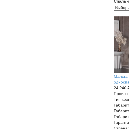
Спальн
Мальта 
односпа
24 240 
Произво
Тип кро
Габарит
Габарит
Габарит
Гаранти
Страна: