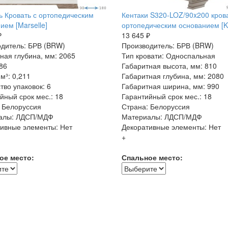
 Кровать с ортопедическим
Кентаки S320-LOZ/90x200 крова
ием [Marselle]
ортопедическим основанием [Ke
₽
13 645 ₽
дитель: БРВ (BRW)
Производитель: БРВ (BRW)
ная глубина, мм: 2065
Тип кровати: Односпальная
 86
Габаритная высота, мм: 810
м³: 0,211
Габаритная глубина, мм: 2080
тво упаковок: 6
Габаритная ширина, мм: 990
йный срок мес.: 18
Гарантийный срок мес.: 18
 Белоруссия
Страна: Белоруссия
алы: ЛДСП/МДФ
Материалы: ЛДСП/МДФ
ивные элементы: Нет
Декоративные элементы: Нет
+
ое место:
Спальное место: