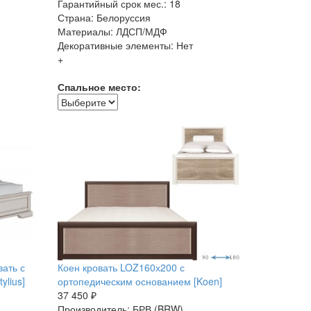
Гарантийный срок мес.: 18
Страна: Белоруссия
Материалы: ЛДСП/МДФ
Декоративные элементы: Нет
+
Спальное место:
ать с
Коен кровать LOZ160х200 с
ylius]
ортопедическим основанием [Koen]
37 450 ₽
Производитель: БРВ (BRW)