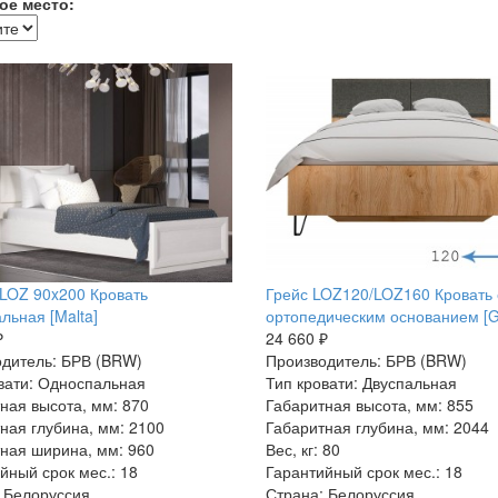
ое место:
LOZ 90x200 Кровать
Грейс LOZ120/LOZ160 Кровать 
льная [Malta]
ортопедическим основанием [G
₽
24 660 ₽
дитель: БРВ (BRW)
Производитель: БРВ (BRW)
вати: Односпальная
Тип кровати: Двуспальная
ная высота, мм: 870
Габаритная высота, мм: 855
ная глубина, мм: 2100
Габаритная глубина, мм: 2044
ная ширина, мм: 960
Вес, кг: 80
йный срок мес.: 18
Гарантийный срок мес.: 18
 Белоруссия
Страна: Белоруссия