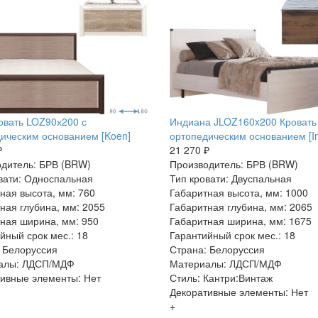
овать LOZ90х200 с
Индиана JLOZ160x200 Кровать
ическим основанием [Koen]
ортопедическим основанием [In
₽
21 270 ₽
дитель: БРВ (BRW)
Производитель: БРВ (BRW)
вати: Односпальная
Тип кровати: Двуспальная
ная высота, мм: 760
Габаритная высота, мм: 1000
ная глубина, мм: 2055
Габаритная глубина, мм: 2065
ная ширина, мм: 950
Габаритная ширина, мм: 1675
йный срок мес.: 18
Гарантийный срок мес.: 18
 Белоруссия
Страна: Белоруссия
алы: ЛДСП/МДФ
Материалы: ЛДСП/МДФ
ивные элементы: Нет
Стиль: Кантри:Винтаж
Декоративные элементы: Нет
+