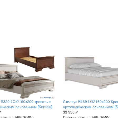
 S320-LOZ/160x200 кровать с
Стилиус B169-LOZ160х200 Кров
ическим основанием [Kentaki]
ортопедическим основанием [St
₽
33 930 ₽
дитель: БРВ (BRW)
Производитель: БРВ (BRW)