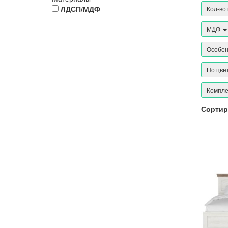
ЛДСП/МДФ
Кол-во
МДФ
Особе
По цве
Компле
Сортир