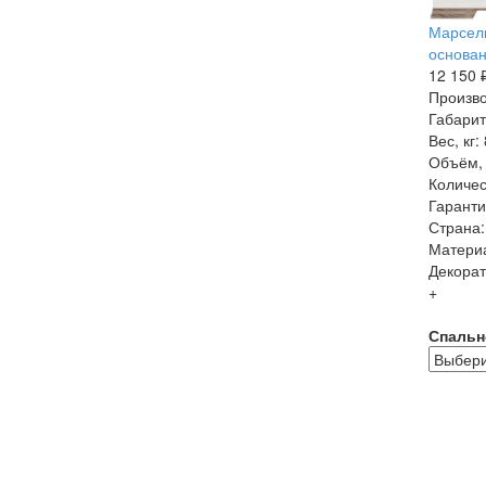
Марсель
основан
12 150 
Произво
Габарит
Вес, кг:
Объём, 
Количес
Гаранти
Страна:
Матери
Декорат
+
Спальн