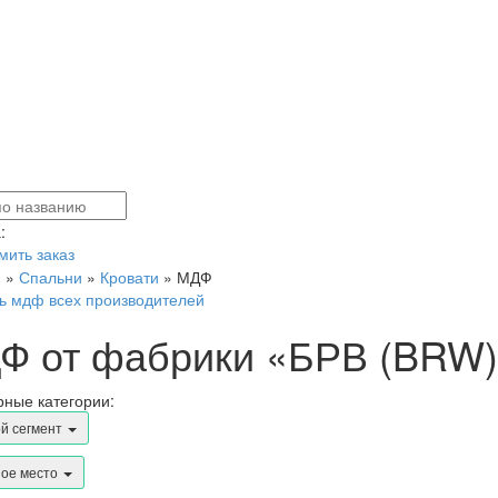
:
ить заказ
я
»
Спальни
»
Кровати
»
МДФ
ь мдф всех производителей
Ф от фабрики «БРВ (BRW)
ные категории:
й сегмент
ое место