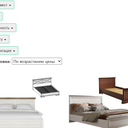
 мест
нность
ту
ктация
овка: