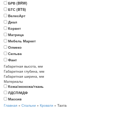
БРВ (BRW)
БТС (BTS)
ВелесАрт
Диал
Корвет
Матрица
Мебель Маркет
Олмеко
Сильва
Фант
Габаритная высота, мм
Габаритная глубина, мм
Габаритная ширина, мм
Материалы
Кожа/экокожа/ткань
ЛДСП/МДФ
Массив
Главная
»
Спальни
»
Кровати
»
Тахта