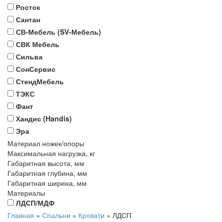
Росток
Сантан
СВ-Мебель (SV-Мебель)
СВК Мебель
Сильва
СонСервис
СтендМебель
ТЭКС
Фант
Хандис (Handis)
Эра
Материал ножек/опоры
Максимальная нагрузка, кг
Габаритная высота, мм
Габаритная глубина, мм
Габаритная ширина, мм
Материалы
ЛДСП/МДФ
Главная
»
Спальни
»
Кровати
»
ЛДСП