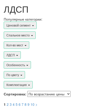
ЛДСП
Популярные категории:
Ценовой сегмент
Спальное место
Кол-во мест
ЛДСП
Особенность
По цвету
Комплектация
Сортировка:
1
2
3
4
5
6
7
8
9
10
>