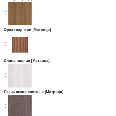
Орех гварнери [Матрица]
Слива валлис [Матрица]
Ясень анкор светлый [Матрица]