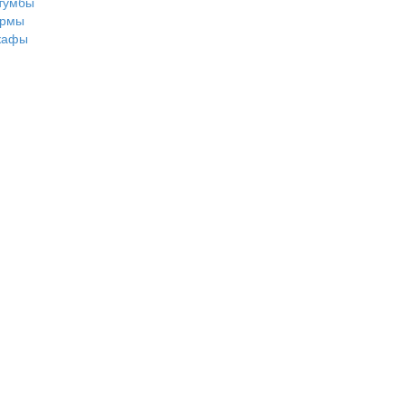
тумбы
рмы
кафы