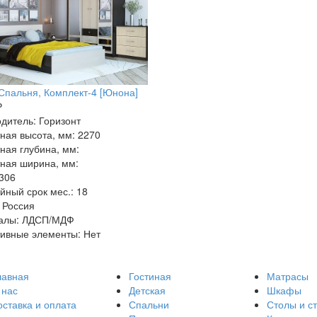
пальня, Комплект-4 [Юнона]
₽
дитель: Горизонт
ная высота, мм: 2270
ная глубина, мм:
ная ширина, мм:
 306
йный срок мес.: 18
 Россия
алы: ЛДСП/МДФ
ивные элементы: Нет
лавная
Гостиная
Матрасы
 нас
Детская
Шкафы
оставка и оплата
Спальни
Столы и с