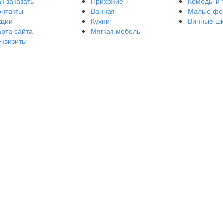
к заказать
Прихожие
Комоды и 
онтакты
Ванная
Малые фо
кции
Кухни
Винные ш
арта сайта
Мягкая мебель
еквизиты