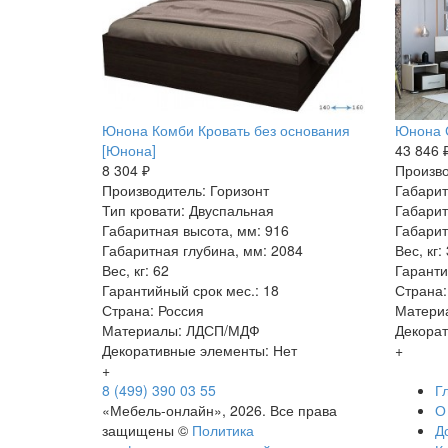
Юнона Комби Кровать без основания
Юнона С
[Юнона]
43 846 
8 304 ₽
Произво
Производитель: Горизонт
Габарит
Тип кровати: Двуспальная
Габарит
Габаритная высота, мм: 916
Габарит
Габаритная глубина, мм: 2084
Вес, кг:
Вес, кг: 62
Гаранти
Гарантийный срок мес.: 18
Страна:
Страна: Россия
Матери
Материалы: ЛДСП/МДФ
Декорат
Декоративные элементы: Нет
+
+
8 (499) 390 03 55
Г
«Мебель-онлайн», 2026. Все права
О
защищены ©
Политика
Д