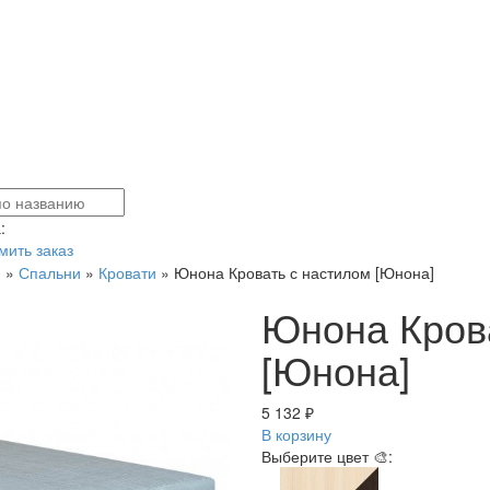
:
ить заказ
я
»
Спальни
»
Кровати
»
Юнона Кровать с настилом [Юнона]
Юнона Кров
[Юнона]
5 132 ₽
В корзину
Выберите цвет 🎨: