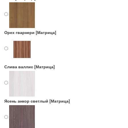
Орех гварнери [Матрица]
Слива валлис [Матрица]
Ясень анкор светлый [Матрица]