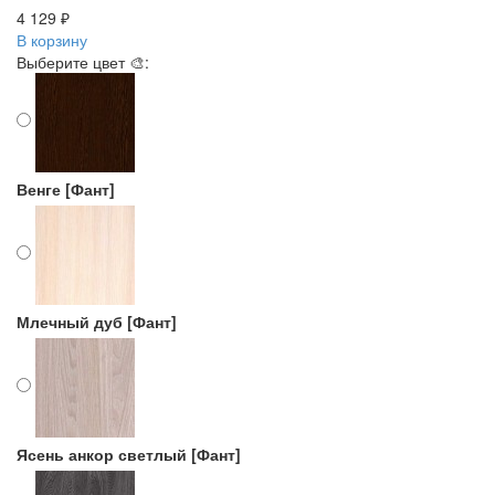
4 129 ₽
В корзину
Выберите цвет 🎨:
Венге [Фант]
Млечный дуб [Фант]
Ясень анкор светлый [Фант]