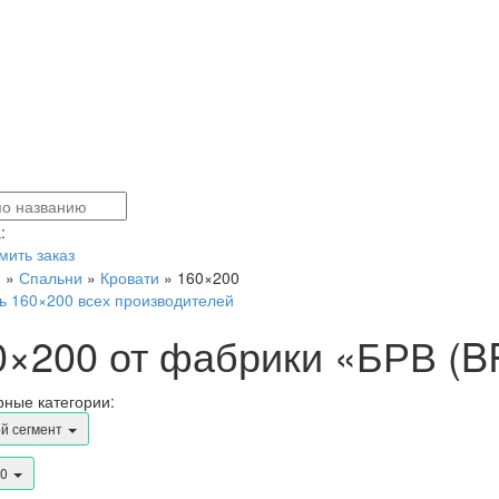
:
ить заказ
я
»
Спальни
»
Кровати
»
160×200
ь 160×200 всех производителей
0×200 от фабрики «БРВ (
ные категории:
й сегмент
00