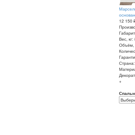
Марсель
основан
12 150 
Произво
Габарит
Вес, кг:
Объём, 
Количес
Гаранти
Страна:
Матери
Декорат
+
Спальн