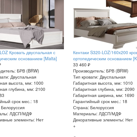
LOZ Кровать двуспальная с
Кентаки S320-LOZ/160x200 кров
ическим основанием [Malta]
ортопедическим основанием [Ke
₽
33 460 ₽
дитель: БРВ (BRW)
Производитель: БРВ (BRW)
вати: Двуспальная
Тип кровати: Двуспальная
ная высота, мм: 1000
Габаритная высота, мм: 1010
ная глубина, мм: 2100
Габаритная глубина, мм: 2090
 83
Габаритная ширина, мм: 1690
йный срок мес.: 18
Гарантийный срок мес.: 18
 Белоруссия
Страна: Белоруссия
алы: ЛДСП/МДФ
Материалы: ЛДСП/МДФ
ивные элементы: Нет
Декоративные элементы: Нет
+