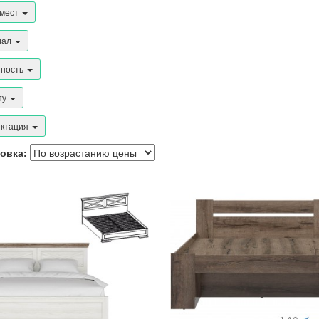
 мест
иал
нность
ту
ктация
овка: