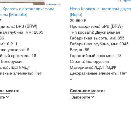
 Кровать с ортопедическим
Непо Кровать с настилом двус
ием [Marselle]
[Nepo]
₽
20 960 ₽
дитель: БРВ (BRW)
Производитель: БРВ (BRW)
ная глубина, мм: 2065
Тип кровати: Двуспальная
 86
Габаритная высота, мм: 855
м³: 0,211
Габаритная глубина, мм: 2045
тво упаковок: 6
Вес, кг: 85
йный срок мес.: 18
Гарантийный срок мес.: 18
 Белоруссия
Страна: Белоруссия
алы: ЛДСП/МДФ
Материалы: ЛДСП/МДФ
ивные элементы: Нет
Декоративные элементы: Нет
+
ое место:
Спальное место: