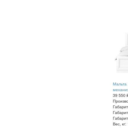
Мальта
механиз
39 550 
Произво
Габарит
Габарит
Габарит
Вес, кг: