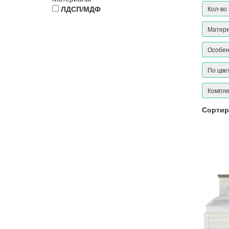
ЛДСП/МДФ
Кол-во
Матер
Особе
По цве
Компле
Сортир