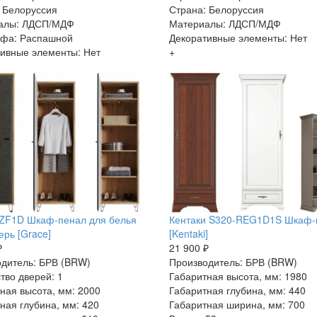
 Белоруссия
Страна: Белоруссия
алы: ЛДСП/МДФ
Материалы: ЛДСП/МДФ
афа: Распашной
Декоративные элементы: Нет
ивные элементы: Нет
+
SZF1D Шкаф-пенал для белья
Кентаки S320-REG1D1S Шкаф-
ерь [Grace]
[Kentaki]
₽
21 900 ₽
дитель: БРВ (BRW)
Производитель: БРВ (BRW)
тво дверей: 1
Габаритная высота, мм: 1980
ная высота, мм: 2000
Габаритная глубина, мм: 440
ная глубина, мм: 420
Габаритная ширина, мм: 700