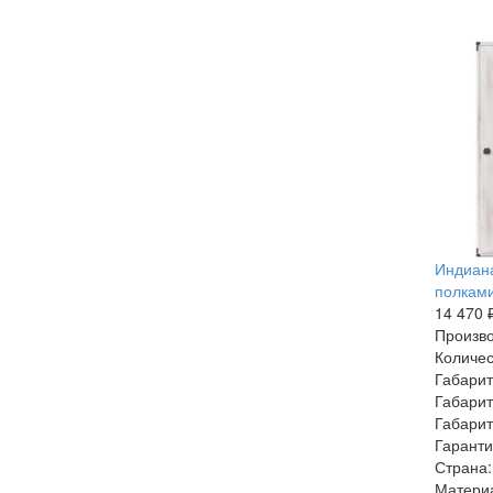
Индиан
полками
14 470 
Произво
Количес
Габарит
Габарит
Габарит
Гаранти
Страна:
Матери