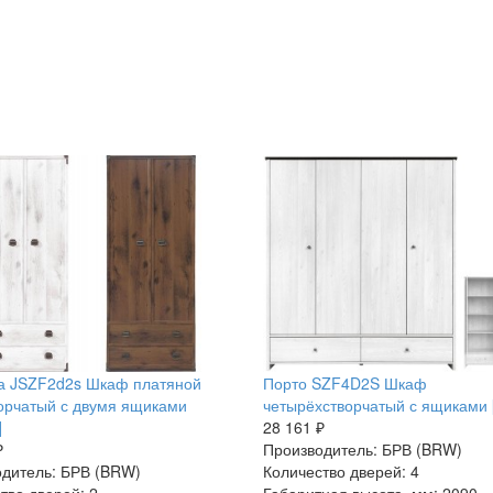
а JSZF2d2s Шкаф платяной
Порто SZF4D2S Шкаф
орчатый с двумя ящиками
четырёхстворчатый с ящиками [
]
28 161 ₽
₽
Производитель: БРВ (BRW)
дитель: БРВ (BRW)
Количество дверей: 4