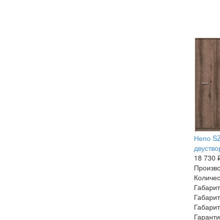
Непо S
двуство
18 730 
Произво
Количес
Габарит
Габарит
Габарит
Гаранти