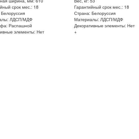
ная ширина, мм: 610
Вес, кг: 53
йный срок мес.: 18
Гарантийный срок мес.: 18
 Белоруссия
Страна: Белоруссия
алы: ЛДСП/МДФ
Материалы: ЛДСП/МДФ
афа: Распашной
Декоративные элементы: Нет
ивные элементы: Нет
+