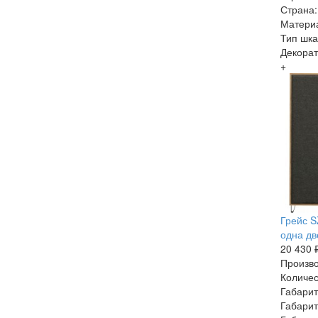
Страна:
Матери
Тип шк
Декорат
+
Грейс 
одна дв
20 430 
Произво
Количес
Габарит
Габарит