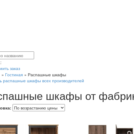
:
ить заказ
я
»
Гостиная
»
Распашные шкафы
ь распашные шкафы всех производителей
спашные шкафы от фабри
овка: