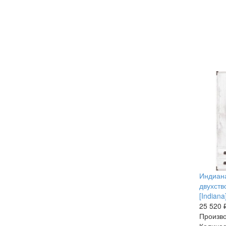
Индиан
двухств
[Indiana
25 520 
Произво