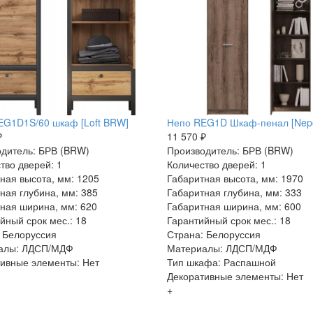
EG1D1S/60 шкаф [Loft BRW]
Непо REG1D Шкаф-пенал [Nep
₽
11 570 ₽
дитель: БРВ (BRW)
Производитель: БРВ (BRW)
тво дверей: 1
Количество дверей: 1
ная высота, мм: 1205
Габаритная высота, мм: 1970
ная глубина, мм: 385
Габаритная глубина, мм: 333
ная ширина, мм: 620
Габаритная ширина, мм: 600
йный срок мес.: 18
Гарантийный срок мес.: 18
 Белоруссия
Страна: Белоруссия
алы: ЛДСП/МДФ
Материалы: ЛДСП/МДФ
ивные элементы: Нет
Тип шкафа: Распашной
Декоративные элементы: Нет
+