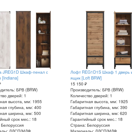
а JREG1D Шкаф-пенал с
Лофт REG1D1S Шкаф 1 дверь 
 [Indiana]
ящик [Loft BRW]
₽
15 150 ₽
дитель: БРВ (BRW)
Производитель: БРВ (BRW)
тво дверей: 1
Количество дверей: 1
ная высота, мм: 1955
Габаритная высота, мм: 1925
ная глубина, мм: 400
Габаритная глубина, мм: 390
ная ширина, мм: 500
Габаритная ширина, мм: 620
йный срок мес.: 18
Гарантийный срок мес.: 18
 Белоруссия
Страна: Белоруссия
алы: ЛДСП/МДФ
Материалы: ЛДСП/МДФ