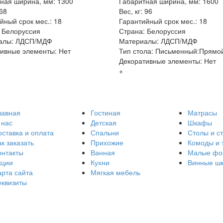
ная ширина, мм: 1300
Габаритная ширина, мм: 1600
 68
Вес, кг: 96
йный срок мес.: 18
Гарантийный срок мес.: 18
 Белоруссия
Страна: Белоруссия
алы: ЛДСП/МДФ
Материалы: ЛДСП/МДФ
ивные элементы: Нет
Тип стола: Письменный:Прямо
Декоративные элементы: Нет
+
лавная
Гостиная
Матрасы
 нас
Детская
Шкафы
оставка и оплата
Спальни
Столы и с
к заказать
Прихожие
Комоды и 
онтакты
Ванная
Малые фо
кции
Кухни
Винные ш
арта сайта
Мягкая мебель
еквизиты