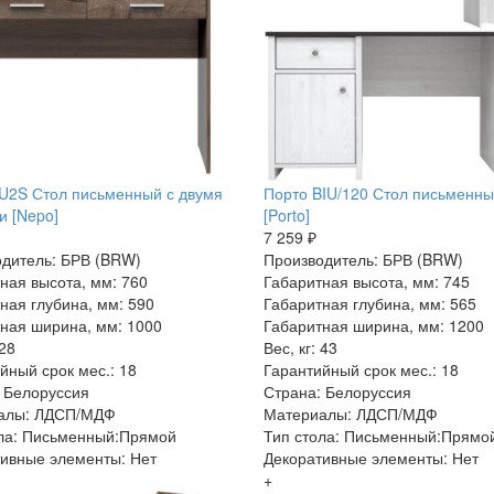
U2S Стол письменный с двумя
Порто BIU/120 Стол письменн
 [Nepo]
[Porto]
7 259 ₽
дитель: БРВ (BRW)
Производитель: БРВ (BRW)
ная высота, мм: 760
Габаритная высота, мм: 745
ная глубина, мм: 590
Габаритная глубина, мм: 565
ная ширина, мм: 1000
Габаритная ширина, мм: 1200
 28
Вес, кг: 43
йный срок мес.: 18
Гарантийный срок мес.: 18
 Белоруссия
Страна: Белоруссия
алы: ЛДСП/МДФ
Материалы: ЛДСП/МДФ
ла: Письменный:Прямой
Тип стола: Письменный:Прямо
ивные элементы: Нет
Декоративные элементы: Нет
+