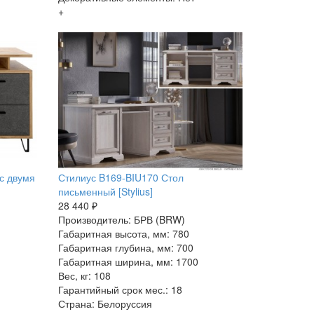
+
с двумя
Стилиус B169-BIU170 Стол
письменный [Stylius]
28 440 ₽
Производитель: БРВ (BRW)
Габаритная высота, мм: 780
Габаритная глубина, мм: 700
Габаритная ширина, мм: 1700
Вес, кг: 108
Гарантийный срок мес.: 18
Страна: Белоруссия