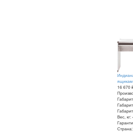
Индиана
ящиками
16 670 
Произво
Габарит
Габарит
Габарит
Вес, кг:
Гаранти
Страна: