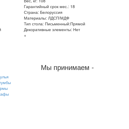
Вес, кг: 108
Гарантийный срок мес.: 18
Страна: Белоруссия
Материалы: ЛДСП/МДФ
Тип стола: Письменный:Прямой
й
Декоративные элементы: Нет
+
Мы принимаем -
тулья
тумбы
рмы
кафы