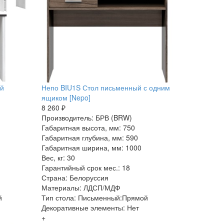
ый
Непо BIU1S Стол письменный с одним
ящиком [Nepo]
8 260 ₽
Производитель: БРВ (BRW)
Габаритная высота, мм: 750
Габаритная глубина, мм: 590
Габаритная ширина, мм: 1000
Вес, кг: 30
Гарантийный срок мес.: 18
Страна: Белоруссия
Материалы: ЛДСП/МДФ
й
Тип стола: Письменный:Прямой
Декоративные элементы: Нет
+