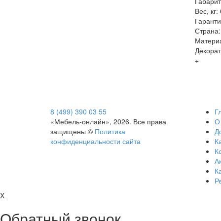
Габарит
Вес, кг:
Гаранти
Страна:
Матери
Декорат
+
8 (499) 390 03 55
Г
«Мебель-онлайн», 2026. Все права
О
защищены ©
Политика
Д
конфиденциальности сайта
Ка
К
А
К
Р
X
Обратный звонок