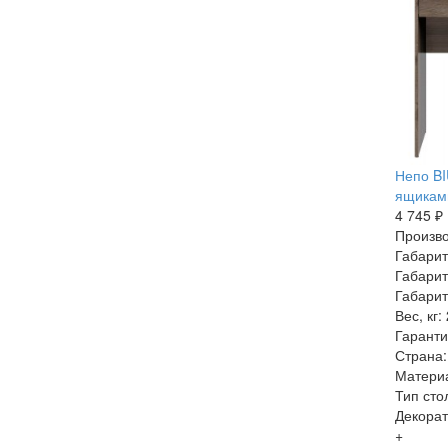
Непо BI
ящиками
4 745 ₽
Произво
Габарит
Габарит
Габарит
Вес, кг:
Гаранти
Страна:
Матери
Тип сто
Декорат
+