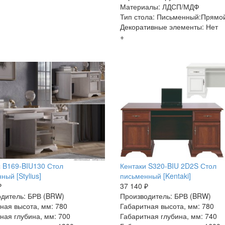
Материалы: ЛДСП/МДФ
Тип стола: Письменный:Прямо
Декоративные элементы: Нет
+
 B169-BIU130 Стол
Кентаки S320-BIU 2D2S Стол
ный [Stylius]
письменный [Kentaki]
₽
37 140 ₽
дитель: БРВ (BRW)
Производитель: БРВ (BRW)
ная высота, мм: 780
Габаритная высота, мм: 780
ная глубина, мм: 700
Габаритная глубина, мм: 740