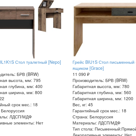
L1K1S Стол туалетный [Nepo]
Грейс BIU1S Стол письменный 
ящиком [Grace]
дитель: БРВ (BRW)
11 090 ₽
ная высота, мм: 795
Производитель: БРВ (BRW)
ная глубина, мм: 400
Габаритная высота, мм: 780
ная ширина, мм: 800
Габаритная глубина, мм: 560
 22
Габаритная ширина, мм: 1200
йный срок мес.: 18
Вес, кг: 45
 Белоруссия
Гарантийный срок мес.: 18
алы: ЛДСП/МДФ
Страна: Белоруссия
ивные элементы: Нет
Материалы: ЛДСП/МДФ
Тип стола: Письменный:Прямо
Декоративные элементы: Нет