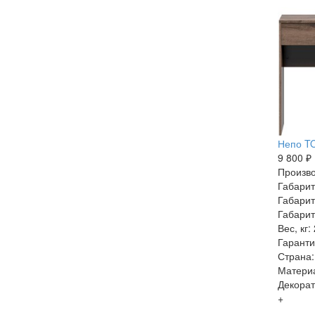
Непо TO
9 800 ₽
Произво
Габарит
Габарит
Габарит
Вес, кг:
Гаранти
Страна:
Матери
Декорат
+