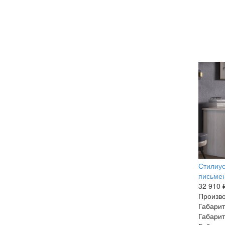
Стилиус
письмен
32 910 
Произво
Габарит
Габарит