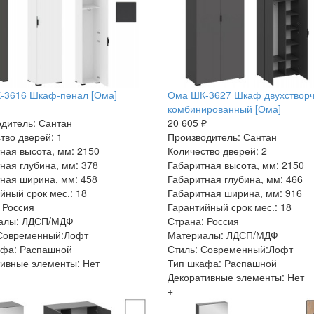
-3616 Шкаф-пенал [Ома]
Ома ШК-3627 Шкаф двухствор
комбинированный [Ома]
дитель: Сантан
20 605 ₽
тво дверей: 1
Производитель: Сантан
ная высота, мм: 2150
Количество дверей: 2
ная глубина, мм: 378
Габаритная высота, мм: 2150
ная ширина, мм: 458
Габаритная глубина, мм: 466
йный срок мес.: 18
Габаритная ширина, мм: 916
 Россия
Гарантийный срок мес.: 18
алы: ЛДСП/МДФ
Страна: Россия
 Современный:Лофт
Материалы: ЛДСП/МДФ
афа: Распашной
Стиль: Современный:Лофт
ивные элементы: Нет
Тип шкафа: Распашной
Декоративные элементы: Нет
+