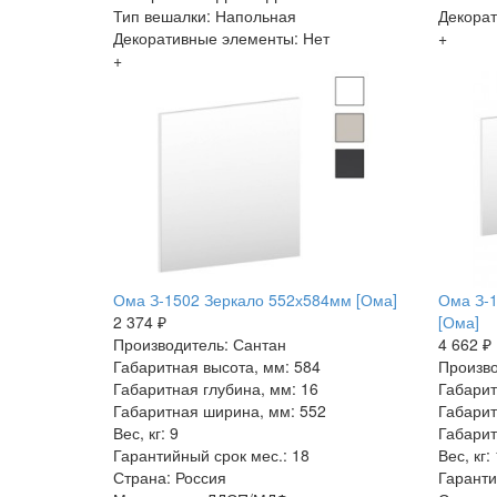
Тип вешалки: Напольная
Декорат
Декоративные элементы: Нет
+
+
Ома З-1502 Зеркало 552х584мм [Ома]
Ома З-
2 374 ₽
[Ома]
Производитель: Сантан
4 662 ₽
Габаритная высота, мм: 584
Произво
Габаритная глубина, мм: 16
Габарит
Габаритная ширина, мм: 552
Габарит
Вес, кг: 9
Габарит
Гарантийный срок мес.: 18
Вес, кг:
Страна: Россия
Гаранти