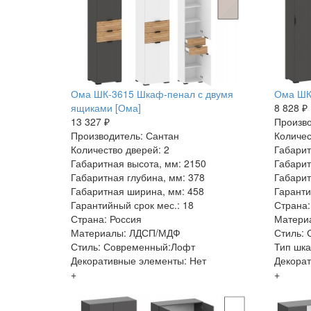
Ома ШК-3615 Шкаф-пенал с двумя
Ома ШК
ящиками [Ома]
8 828 ₽
13 327 ₽
Произво
Производитель: Сантан
Количес
Количество дверей: 2
Габарит
Габаритная высота, мм: 2150
Габарит
Габаритная глубина, мм: 378
Габарит
Габаритная ширина, мм: 458
Гаранти
Гарантийный срок мес.: 18
Страна:
Страна: Россия
Матери
Материалы: ЛДСП/МДФ
Стиль:
Стиль: Современный:Лофт
Тип шк
Декоративные элементы: Нет
Декорат
+
+