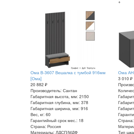
+
Ома В-3607 Вешалка с тумбой 916мм
Ома АН-
[Ома]
3 010 ₽
20 882 ₽
Произво
Производитель: Сантан
Количес
Габаритная высота, мм: 2150
Габарит
Габаритная глубина, мм: 378
Габарит
Габаритная ширина, мм: 916
Габарит
Вес, кг: 60
Гаранти
Гарантийный срок мес.: 18
Страна:
Страна: Россия
Матери
Материалы: ЛДСП/МДФ
Тип шк