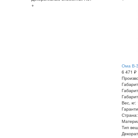
+
Ома В-3
6 471 ₽
Произво
Габарит
Габарит
Габарит
Вес, кг:
Гаранти
Страна:
Матери
Тип веш
Декорат