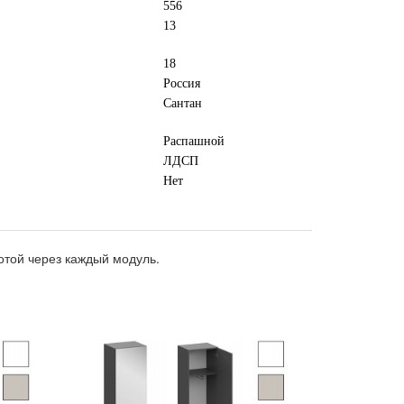
556
13
18
Россия
Сантан
Распашной
ЛДСП
Нет
отой через каждый модуль.