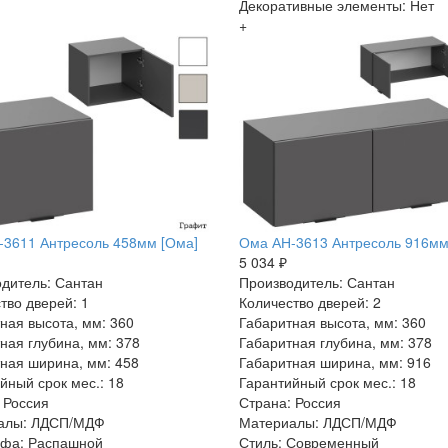
Декоративные элементы: Нет
+
3611 Антресоль 458мм [Ома]
Ома АН-3613 Антресоль 916мм
5 034 ₽
дитель: Сантан
Производитель: Сантан
тво дверей: 1
Количество дверей: 2
ная высота, мм: 360
Габаритная высота, мм: 360
ная глубина, мм: 378
Габаритная глубина, мм: 378
ная ширина, мм: 458
Габаритная ширина, мм: 916
йный срок мес.: 18
Гарантийный срок мес.: 18
 Россия
Страна: Россия
алы: ЛДСП/МДФ
Материалы: ЛДСП/МДФ
афа: Распашной
Стиль: Современный