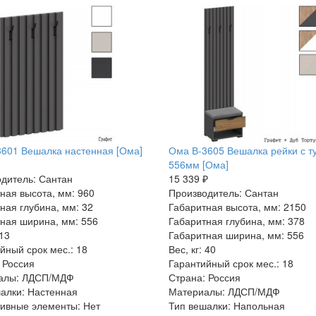
601 Вешалка настенная [Ома]
Ома В-3605 Вешалка рейки с т
556мм [Ома]
дитель: Сантан
15 339 ₽
ная высота, мм: 960
Производитель: Сантан
ная глубина, мм: 32
Габаритная высота, мм: 2150
ная ширина, мм: 556
Габаритная глубина, мм: 378
 13
Габаритная ширина, мм: 556
йный срок мес.: 18
Вес, кг: 40
 Россия
Гарантийный срок мес.: 18
алы: ЛДСП/МДФ
Страна: Россия
алки: Настенная
Материалы: ЛДСП/МДФ
ивные элементы: Нет
Тип вешалки: Напольная