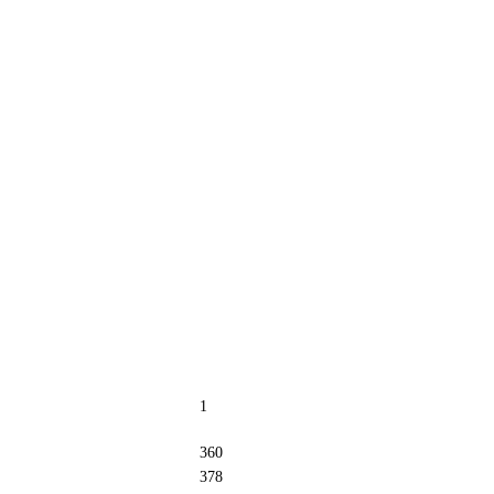
1
360
378