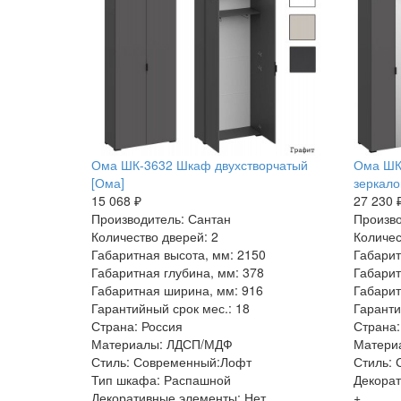
Ома ШК-3632 Шкаф двухстворчатый
Ома ШК
[Ома]
зеркало
15 068 ₽
27 230 
Производитель: Сантан
Произво
Количество дверей: 2
Количес
Габаритная высота, мм: 2150
Габарит
Габаритная глубина, мм: 378
Габарит
Габаритная ширина, мм: 916
Габарит
Гарантийный срок мес.: 18
Гаранти
Страна: Россия
Страна:
Материалы: ЛДСП/МДФ
Матери
Стиль: Современный:Лофт
Стиль:
Тип шкафа: Распашной
Декорат
Декоративные элементы: Нет
+