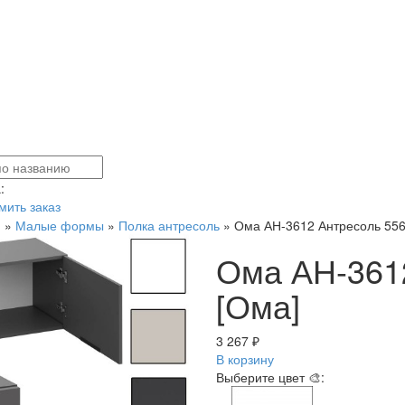
:
ить заказ
я
»
Малые формы
»
Полка антресоль
»
Ома АН-3612 Антресоль 55
Ома АН-361
[Ома]
3 267 ₽
В корзину
Выберите цвет 🎨: