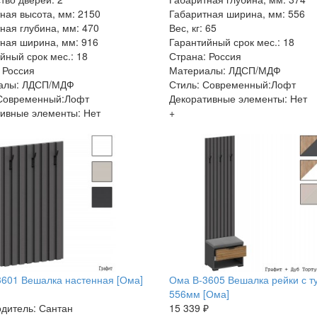
ная высота, мм: 2150
Габаритная ширина, мм: 556
ная глубина, мм: 470
Вес, кг: 65
ная ширина, мм: 916
Гарантийный срок мес.: 18
йный срок мес.: 18
Страна: Россия
 Россия
Материалы: ЛДСП/МДФ
алы: ЛДСП/МДФ
Стиль: Современный:Лофт
 Современный:Лофт
Декоративные элементы: Нет
ивные элементы: Нет
+
601 Вешалка настенная [Ома]
Ома В-3605 Вешалка рейки с т
556мм [Ома]
дитель: Сантан
15 339 ₽