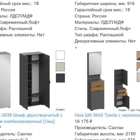
йный срок мес.: 18
Габаритная ширина, мм: 916
 Россия
Гарантийный срок мес.: 18
алы: ЛДСП/МДФ
Страна: Россия
 Современный:Лофт
Материалы: ЛДСП/МДФ
афа: Распашной
Стиль: Современный:Лофт
ивные элементы: Нет
Тип шкафа: Распашной
Декоративные элементы: Нет
+
-3638 Шкаф двухстворчатый с
Ома ШК-3642 Тумба с зеркало
м комбинированный [Ома]
16 175 ₽
₽
Производитель: Сантан
дитель: Сантан
Габаритная высота, мм: 2150
тво дверей: 2
Габаритная глубина, мм: 374