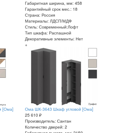
Габаритная ширина, мм: 458
Гарантийный срок мес.: 18
Страна: Россия
Материалы: ЛДСП/МДФ
Стиль: Современный:Лофт
Тип шкафа: Распашной
Декоративные элементы: Нет
+
м [Ома]
Ома ШК-3643 Шкаф угловой [Ома]
25 610 ₽
Производитель: Сантан
Количество дверей: 2
Габаритная высота, мм: 2150