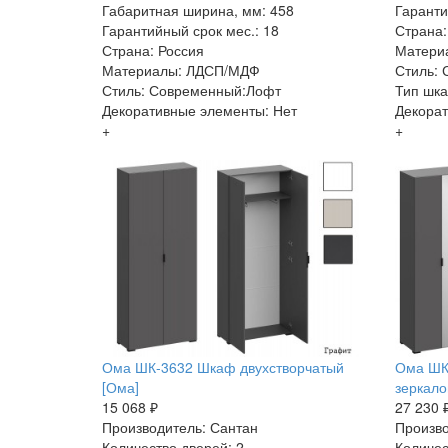
Габаритная ширина, мм: 458
Гаранти
Гарантийный срок мес.: 18
Страна:
Страна: Россия
Матери
Материалы: ЛДСП/МДФ
Стиль:
Стиль: Современный:Лофт
Тип шк
Декоративные элементы: Нет
Декорат
+
+
Ома ШК-3632 Шкаф двухстворчатый
Ома ШК
[Ома]
зеркало
15 068 ₽
27 230 
Производитель: Сантан
Произво
Количество дверей: 2
Количес