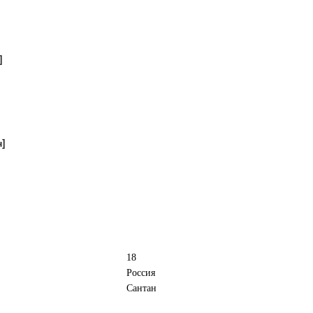
]
н]
18
Россия
Сантан