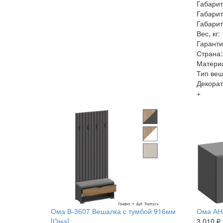
Габарит
Габарит
Габарит
Вес, кг:
Гаранти
Страна:
Матери
Тип веш
Декорат
+
Ома В-3607 Вешалка с тумбой 916мм
Ома АН-
[Ома]
3 010 ₽