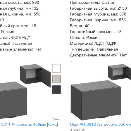
ная высота, мм: 960
Производитель: Сантан
ная глубина, мм: 32
Габаритная высота, мм: 2150
ная ширина, мм: 556
Габаритная глубина, мм: 378
 13
Габаритная ширина, мм: 556
йный срок мес.: 18
Вес, кг: 40
 Россия
Гарантийный срок мес.: 18
алы: ЛДСП/МДФ
Страна: Россия
алки: Настенная
Материалы: ЛДСП/МДФ
ивные элементы: Нет
Тип вешалки: Напольная
Декоративные элементы: Нет
+
3611 Антресоль 458мм [Ома]
Ома АН-3612 Антресоль 556мм
3 267 ₽