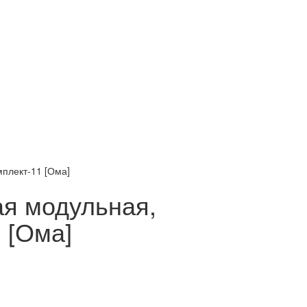
плект-11 [Ома]
я модульная,
 [Ома]