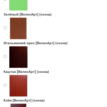
Зелёный [ВелесАрт] (сосна)
Итальянский орех [ВелесАрт] (сосна)
Каштан [ВелесАрт] (сосна)
Клён [ВелесАрт] (сосна)