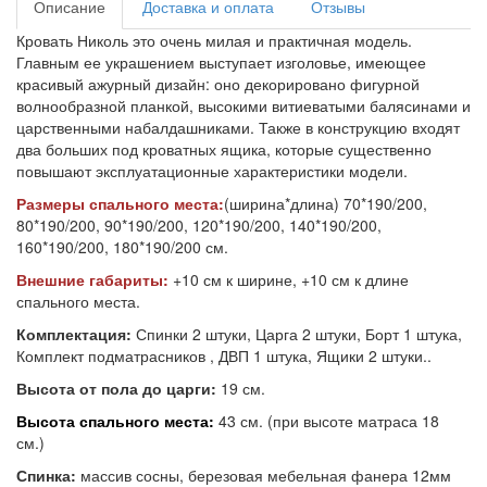
Описание
Доставка и оплата
Отзывы
Кровать Николь это очень милая и практичная модель.
Главным ее украшением выступает изголовье, имеющее
красивый ажурный дизайн: оно декорировано фигурной
волнообразной планкой, высокими витиеватыми балясинами и
царственными набалдашниками. Также в конструкцию входят
два больших под кроватных ящика, которые существенно
повышают эксплуатационные характеристики модели.
Размеры спального места:
(ширина*длина) 70*190/200,
80*190/200, 90*190/200, 120*190/200, 140*190/200,
160*190/200, 180*190/200 см.
Внешние габариты:
+10 см к ширине, +10 см к длине
спального места.
Комплектация:
Спинки 2 штуки, Царга 2 штуки, Борт 1 штука,
Комплект подматрасников , ДВП 1 штука, Ящики 2 штуки..
Высота от пола до царги:
19 см.
Высота спального места:
43 см. (при высоте матраса 18
см.)
Спинка:
массив сосны, березовая мебельная фанера 12мм