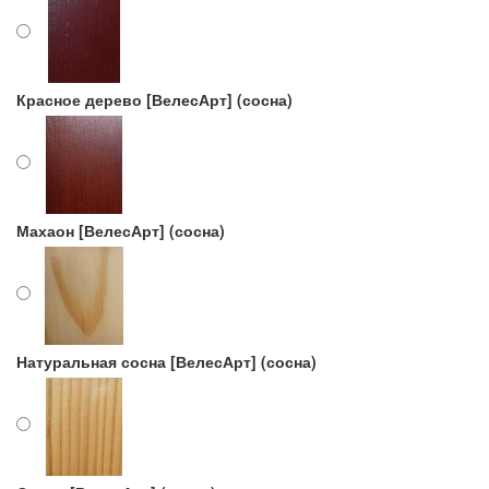
Красное дерево [ВелесАрт] (сосна)
Махаон [ВелесАрт] (сосна)
Натуральная сосна [ВелесАрт] (сосна)