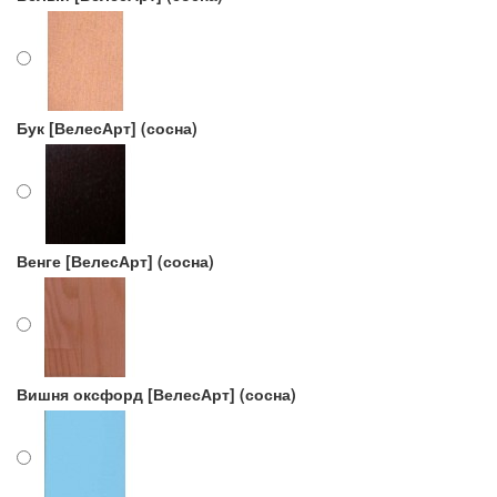
Бук [ВелесАрт] (сосна)
Венге [ВелесАрт] (сосна)
Вишня оксфорд [ВелесАрт] (сосна)