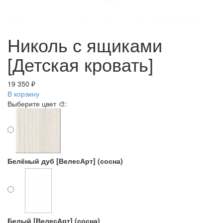
Николь с ящиками
[Детская кровать]
19 350 ₽
В корзину
Выберите цвет 🎨:
Белёный дуб [ВелесАрт] (сосна)
Белый [ВелесАрт] (сосна)