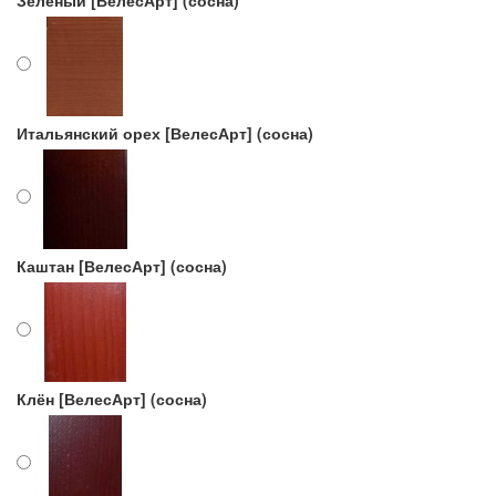
Зелёный [ВелесАрт] (сосна)
Итальянский орех [ВелесАрт] (сосна)
Каштан [ВелесАрт] (сосна)
Клён [ВелесАрт] (сосна)