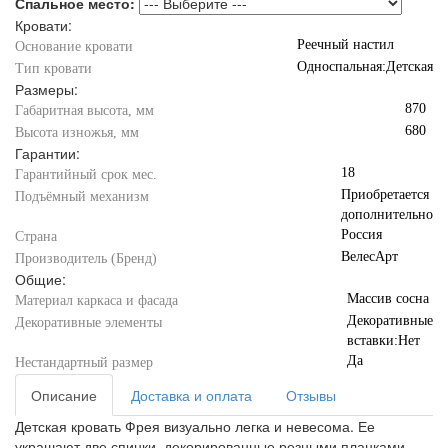
Спальное место:
Кровати:
Реечный настил
Основание кровати
Односпальная:Детская
Тип кровати
Размеры:
870
Габаритная высота, мм
680
Высота изножья, мм
Гарантии:
18
Гарантийный срок мес.
Приобретается
Подъёмный механизм
дополнительно
Россия
Страна
ВелесАрт
Производитель (Бренд)
Общие:
Массив сосна
Материал каркаса и фасада
Декоративные
Декоративные элементы
вставки:Нет
Да
Нестандартный размер
Описание
Доставка и оплата
Отзывы
Детская кровать Фрея визуально легка и невесома. Ее
украшают две спинки, декорированные резными планками,