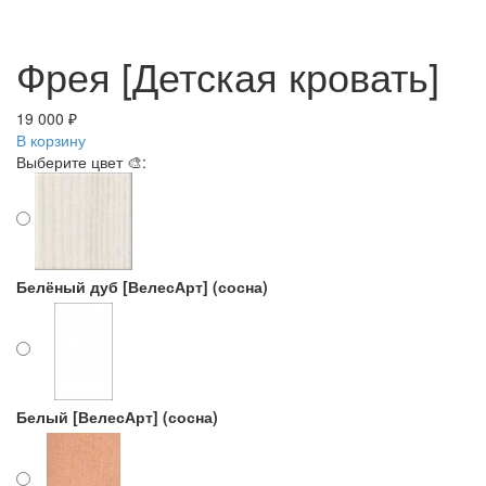
Фрея [Детская кровать]
19 000 ₽
В корзину
Выберите цвет 🎨:
Белёный дуб [ВелесАрт] (сосна)
Белый [ВелесАрт] (сосна)