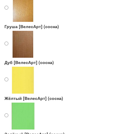
Груша [ВелесАрт] (сосна)
Дуб [ВелесАрт] (сосна)
Жёлтый [ВелесАрт] (сосна)