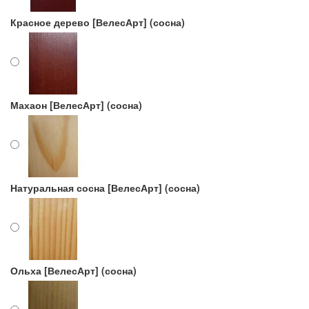
Красное дерево [ВелесАрт] (сосна)
Махаон [ВелесАрт] (сосна)
Натуральная сосна [ВелесАрт] (сосна)
Ольха [ВелесАрт] (сосна)