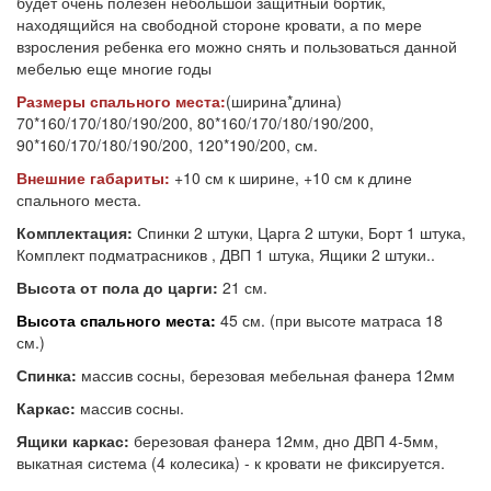
будет очень полезен небольшой защитный бортик,
находящийся на свободной стороне кровати, а по мере
взросления ребенка его можно снять и пользоваться данной
мебелью еще многие годы
Размеры спального места:
(ширина*длина)
70*160/170/180/190/200, 80*160/170/180/190/200,
90*160/170/180/190/200, 120*190/200, см.
Внешние габариты:
+10 см к ширине, +10 см к длине
спального места.
Комплектация:
Спинки 2 штуки, Царга 2 штуки, Борт 1 штука,
Комплект подматрасников , ДВП 1 штука, Ящики 2 штуки..
Высота от пола до царги:
21 см.
Высота спального места:
45 см. (при высоте матраса 18
см.)
Спинка:
массив сосны, березовая мебельная фанера 12мм
Каркас:
массив сосны.
Ящики каркас:
березовая фанера 12мм, дно ДВП 4-5мм,
выкатная система (4 колесика) - к кровати не фиксируется.