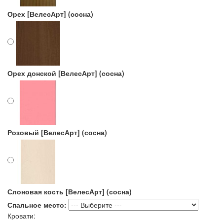
Орех [ВелесАрт] (сосна)
Орех донской [ВелесАрт] (сосна)
Розовый [ВелесАрт] (сосна)
Слоновая кость [ВелесАрт] (сосна)
Спальное место:
Кровати: