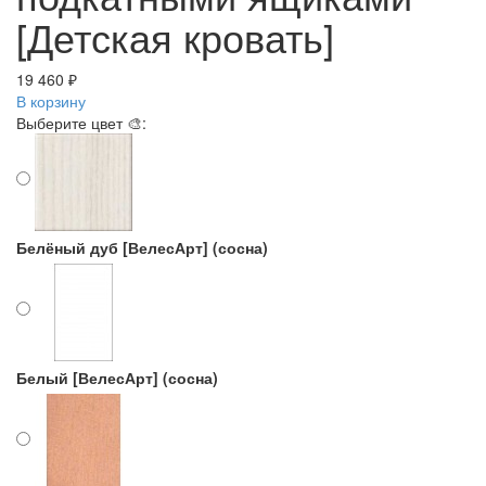
[Детская кровать]
19 460 ₽
В корзину
Выберите цвет 🎨:
Белёный дуб [ВелесАрт] (сосна)
Белый [ВелесАрт] (сосна)