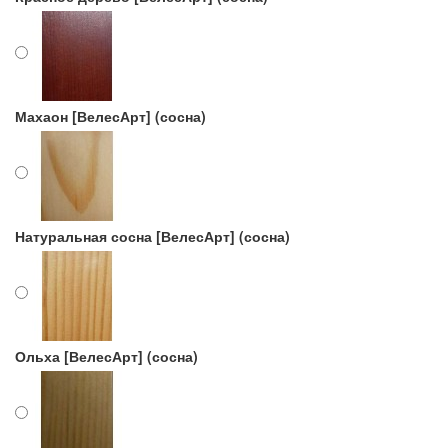
Махаон [ВелесАрт] (сосна)
Натуральная сосна [ВелесАрт] (сосна)
Ольха [ВелесАрт] (сосна)