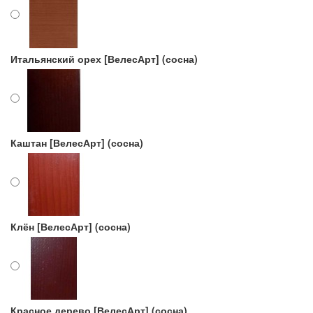
Итальянский орех [ВелесАрт] (сосна)
Каштан [ВелесАрт] (сосна)
Клён [ВелесАрт] (сосна)
Красное дерево [ВелесАрт] (сосна)