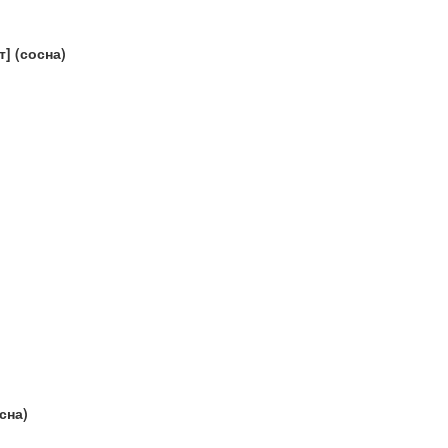
] (сосна)
сна)