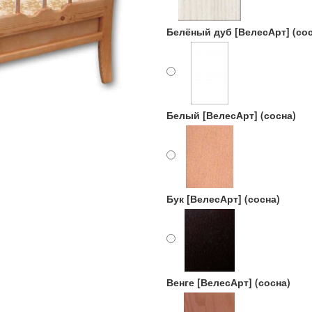
Белёный дуб [ВелесАрт] (сос
Белый [ВелесАрт] (сосна)
Бук [ВелесАрт] (сосна)
Венге [ВелесАрт] (сосна)