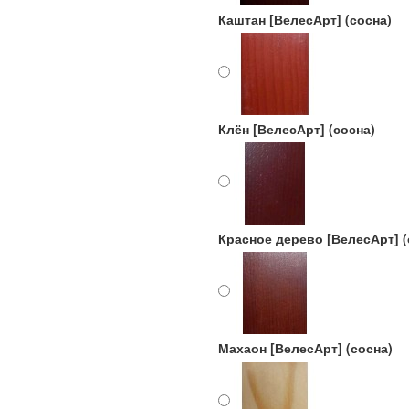
Каштан [ВелесАрт] (сосна)
Клён [ВелесАрт] (сосна)
Красное дерево [ВелесАрт] (
Махаон [ВелесАрт] (сосна)