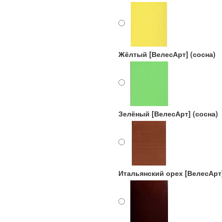
Жёлтый [ВелесАрт] (сосна)
Зелёный [ВелесАрт] (сосна)
Итальянский орех [ВелесАрт]