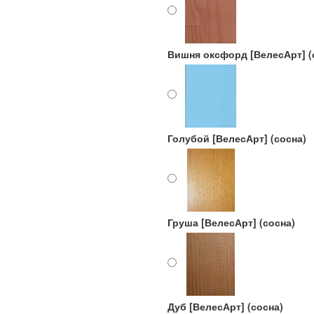
Вишня оксфорд [ВелесАрт] (
Голубой [ВелесАрт] (сосна)
Груша [ВелесАрт] (сосна)
Дуб [ВелесАрт] (сосна)