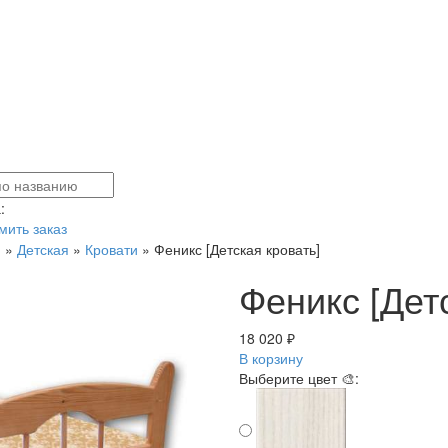
:
ить заказ
я
»
Детская
»
Кровати
»
Феникс [Детская кровать]
Феникс [Дет
18 020 ₽
В корзину
Выберите цвет 🎨: