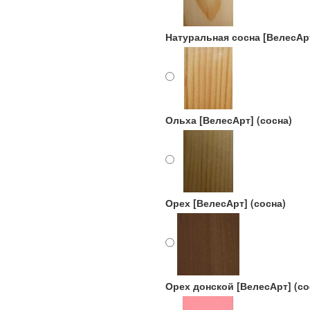
Натуральная сосна [ВелесАрт
Ольха [ВелесАрт] (сосна)
Орех [ВелесАрт] (сосна)
Орех донской [ВелесАрт] (со