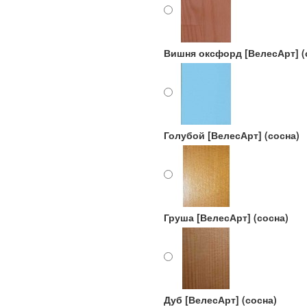
Вишня оксфорд [ВелесАрт] (
Голубой [ВелесАрт] (сосна)
Груша [ВелесАрт] (сосна)
Дуб [ВелесАрт] (сосна)