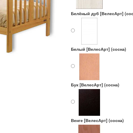
Белёный дуб [ВелесАрт] (сос
Белый [ВелесАрт] (сосна)
Бук [ВелесАрт] (сосна)
Венге [ВелесАрт] (сосна)