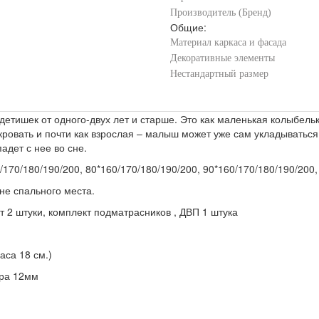
Производитель (Бренд)
Общие:
Материал каркаса и фасада
Декоративные элементы
Нестандартный размер
 детишек от одного-двух лет и старше. Это как маленькая колыбел
ровать и почти как взрослая – малыш может уже сам укладываться 
адет с нее во сне.
170/180/190/200, 80*160/170/180/190/200, 90*160/170/180/190/200,
ине спального места.
рт 2 штуки, комплект подматрасников , ДВП 1 штука
аса 18 см.)
ера 12мм