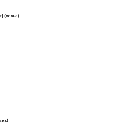
] (сосна)
сна)