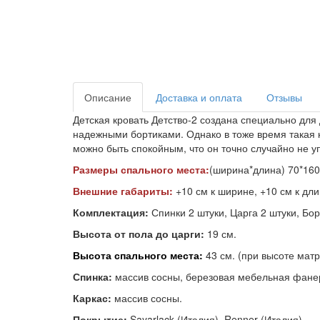
Описание
Доставка и оплата
Отзывы
Детская кровать Детство-2 создана специально для
надежными бортиками. Однако в тоже время такая к
можно быть спокойным, что он точно случайно не уп
Размеры спального места:
(ширина*длина) 70*160/
Внешние габариты:
+10 см к ширине, +10 см к дл
Комплектация:
Спинки 2 штуки, Царга 2 штуки, Бо
Высота от пола до царги:
19 см.
Высота спального места:
43 см. (при высоте матр
Спинка:
массив сосны, березовая мебельная фан
Каркас:
массив сосны.
Покрытие:
Sayarlack (Италия), Renner (Италия).