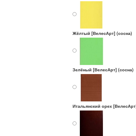
Жёлтый [ВелесАрт] (сосна)
Зелёный [ВелесАрт] (сосна)
Итальянский орех [ВелесАрт]