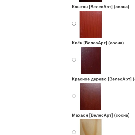
Каштан [ВелесАрт] (сосна)
Клён [ВелесАрт] (сосна)
Красное дерево [ВелесАрт] (
Махаон [ВелесАрт] (сосна)