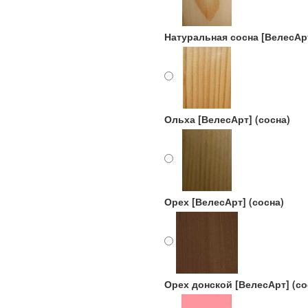
Натуральная сосна [ВелесАрт
Ольха [ВелесАрт] (сосна)
Орех [ВелесАрт] (сосна)
Орех донской [ВелесАрт] (со