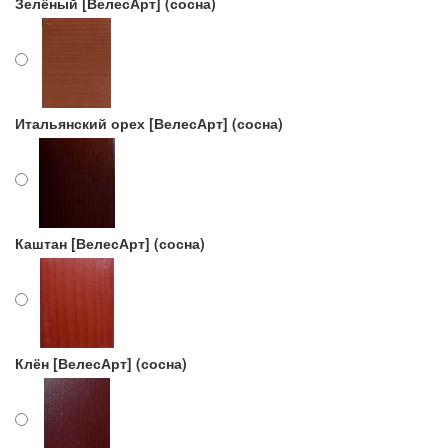
Зелёный [ВелесАрт] (сосна)
Итальянский орех [ВелесАрт] (сосна)
Каштан [ВелесАрт] (сосна)
Клён [ВелесАрт] (сосна)