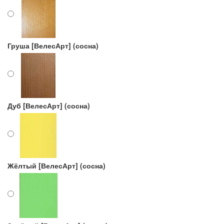
Груша [ВелесАрт] (сосна)
Дуб [ВелесАрт] (сосна)
Жёлтый [ВелесАрт] (сосна)