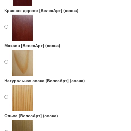
Красное дерево [ВелесАрт] (сосна)
Махаон [ВелесАрт] (сосна)
Натуральная сосна [ВелесАрт] (сосна)
Ольха [ВелесАрт] (сосна)