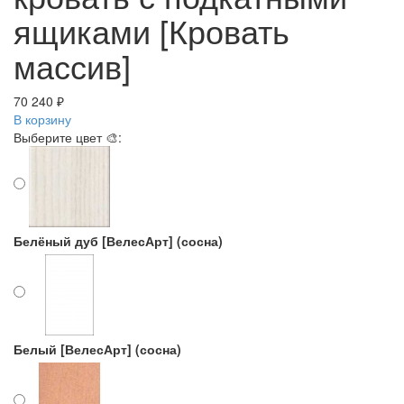
ящиками [Кровать
массив]
70 240 ₽
В корзину
Выберите цвет 🎨:
Белёный дуб [ВелесАрт] (сосна)
Белый [ВелесАрт] (сосна)