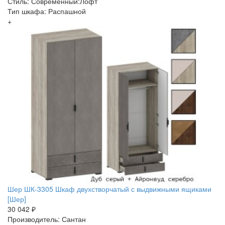
Стиль: Современный:Лофт
Тип шкафа: Распашной
+
Шер ШК-3305 Шкаф двухстворчатый с выдвижными ящиками
[Шер]
30 042 ₽
Производитель: Сантан