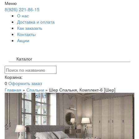
Меню
8(926) 221-86-15
О нас
Доставка и оплата
Как заказать
Контакты
Акции
Каталог
Корзина:
0
Оформить заказ
Главная
»
Спальни
»
Шер Спальня, Комплект-6 [Шер]