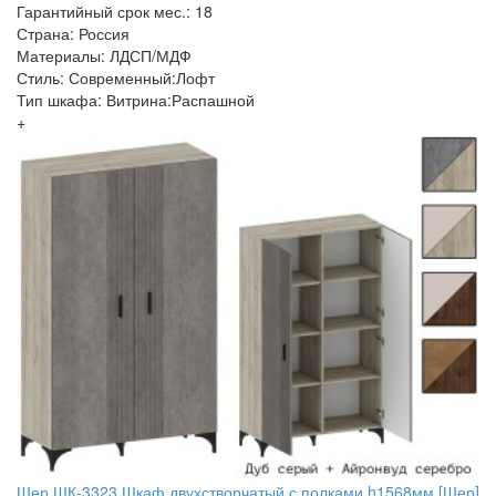
Гарантийный срок мес.: 18
Страна: Россия
Материалы: ЛДСП/МДФ
Стиль: Современный:Лофт
Тип шкафа: Витрина:Распашной
+
Шер ШК-3323 Шкаф двухстворчатый с полками h1568мм [Шер]