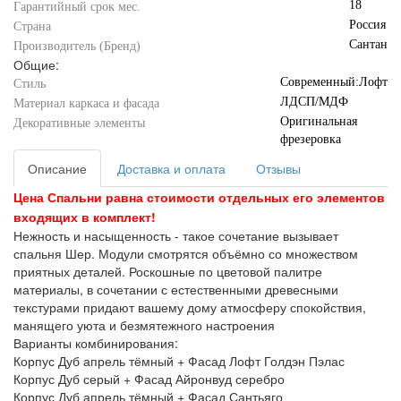
18
Гарантийный срок мес.
Россия
Страна
Сантан
Производитель (Бренд)
Общие:
Современный:Лофт
Стиль
ЛДСП/МДФ
Материал каркаса и фасада
Оригинальная
Декоративные элементы
фрезеровка
Описание
Доставка и оплата
Отзывы
Цена Спальни равна стоимости отдельных его элементов
входящих в комплект!
Нежность и насыщенность - такое сочетание вызывает
спальня Шер. Модули смотрятся объёмно со множеством
приятных деталей. Роскошные по цветовой палитре
материалы, в сочетании с естественными древесными
текстурами придают вашему дому атмосферу спокойствия,
манящего уюта и безмятежного настроения
Варианты комбинирования:
Корпус Дуб апрель тёмный + Фасад Лофт Голдэн Пэлас
Корпус Дуб серый + Фасад Айронвуд серебро
Корпус Дуб апрель тёмный + Фасад Сантьяго