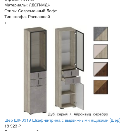
Материалы: ЛДСП/МДФ
Стиль: Современный:Лофт
Тип шкафа: Распашной
+
Шер ШК-3319 Шкаф-витрина с выдвижными ящиками [Шер]
18 923 ₽