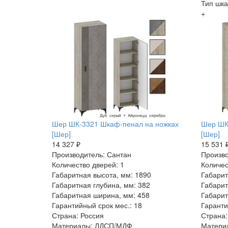
Тип шк
+
Шер ШК-3321 Шкаф-пенал на ножках
Шер ШК
[Шер]
[Шер]
14 327 ₽
15 531 
Производитель: Сантан
Произво
Количество дверей: 1
Количес
Габаритная высота, мм: 1890
Габарит
Габаритная глубина, мм: 382
Габарит
Габаритная ширина, мм: 458
Габарит
Гарантийный срок мес.: 18
Гаранти
Страна: Россия
Страна:
Материалы: ЛДСП/МДФ
Матери