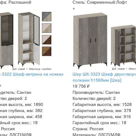
афа: Распашной
Стиль: Современный:Лофт
+
-3322 Шкаф-витрина на ножках
Шер ШК-3323 Шкаф двухстворч
полками h1568мм [Шер]
₽
19 756 ₽
дитель: Сантан
Производитель: Сантан
тво дверей: 2
Количество дверей: 2
ная высота, мм: 1890
Габаритная высота, мм: 1528
ная глубина, мм: 382
Габаритная глубина, мм: 378
ная ширина, мм: 458
Габаритная ширина, мм: 916
йный срок мес.: 18
Гарантийный срок мес.: 18
 Россия
Страна: Россия
алы: ЛДСП/МДФ
Материалы: ЛДСП/МДФ