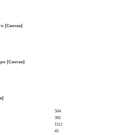
о [Сантан]
ро [Сантан]
н]
504
382
1112
45