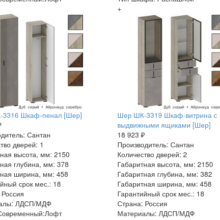
+
-3316 Шкаф-пенал [Шер]
Шер ШК-3319 Шкаф-витрина с
₽
выдвижными ящиками [Шер]
дитель: Сантан
18 923 ₽
тво дверей: 1
Производитель: Сантан
ная высота, мм: 2150
Количество дверей: 2
ная глубина, мм: 378
Габаритная высота, мм: 2150
ная ширина, мм: 458
Габаритная глубина, мм: 382
йный срок мес.: 18
Габаритная ширина, мм: 458
 Россия
Гарантийный срок мес.: 18
алы: ЛДСП/МДФ
Страна: Россия
 Современный:Лофт
Материалы: ЛДСП/МДФ