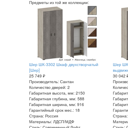
Предметы из той же коллекции:
Шер ШК-3302 Шкаф двухстворчатый
Шер ШК
[Шер]
выдвиж
25 749 ₽
30 042 
Производитель: Сантан
Произво
Количество дверей: 2
Количес
Габаритная высота, мм: 2150
Габарит
Габаритная глубина, мм: 588
Габарит
Габаритная ширина, мм: 916
Габарит
Гарантийный срок мес.: 18
Гаранти
Страна: Россия
Страна:
Материалы: ЛДСП/МДФ
Матери
Стиль: Современный:Лофт
Стиль: