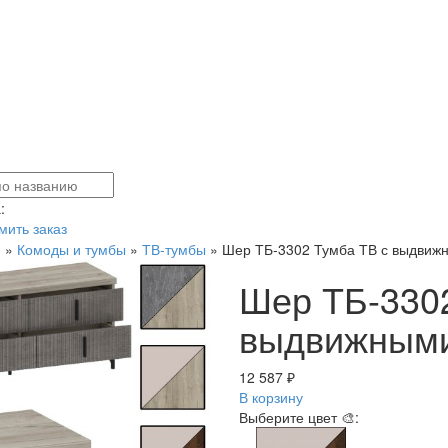
:
ить заказ
я
»
Комоды и тумбы
»
ТВ-тумбы
»
Шер ТБ-3302 Тумба ТВ с выдвиж
Шер ТБ-3302
выдвижными
12 587 ₽
В корзину
Выберите цвет 🎨: