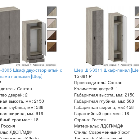
-3305 Шкаф двухстворчатый с
Шер ШК-3311 Шкаф-пенал [Ше
ными ящиками [Шер]
15 681 ₽
₽
Производитель: Сантан
дитель: Сантан
Количество дверей: 1
тво дверей: 2
Габаритная высота, мм: 2150
ная высота, мм: 2150
Габаритная глубина, мм: 588
ная глубина, мм: 588
Габаритная ширина, мм: 458
ная ширина, мм: 916
Гарантийный срок мес.: 18
йный срок мес.: 18
Страна: Россия
 Россия
Материалы: ЛДСП/МДФ
алы: ЛДСП/МДФ
Стиль: Современный:Лофт
 Современный:Лофт
Тип шкафа: Распашной