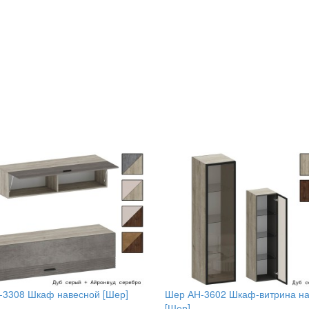
-3308 Шкаф навесной [Шер]
Шер АН-3602 Шкаф-витрина н
[Шер]