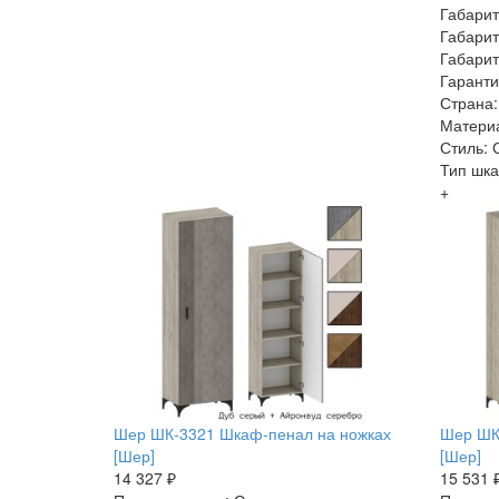
Габарит
Габарит
Габарит
Гаранти
Страна:
Матери
Стиль:
Тип шк
+
Шер ШК-3321 Шкаф-пенал на ножках
Шер ШК
[Шер]
[Шер]
14 327 ₽
15 531 