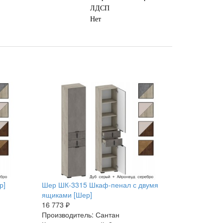
ЛДСП
Нет
р]
Шер ШК-3315 Шкаф-пенал с двумя
ящиками [Шер]
16 773 ₽
Производитель: Сантан