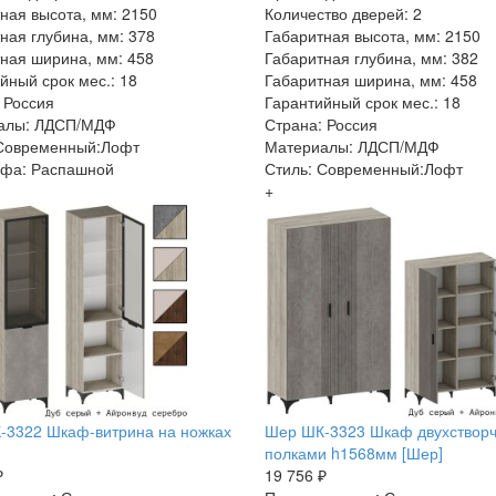
ная высота, мм: 2150
Количество дверей: 2
ная глубина, мм: 378
Габаритная высота, мм: 2150
ная ширина, мм: 458
Габаритная глубина, мм: 382
йный срок мес.: 18
Габаритная ширина, мм: 458
 Россия
Гарантийный срок мес.: 18
алы: ЛДСП/МДФ
Страна: Россия
 Современный:Лофт
Материалы: ЛДСП/МДФ
афа: Распашной
Стиль: Современный:Лофт
+
-3322 Шкаф-витрина на ножках
Шер ШК-3323 Шкаф двухстворч
полками h1568мм [Шер]
₽
19 756 ₽