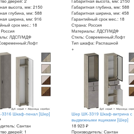
тво дверей: 2
Габаритная высота, мм: 2150
ная высота, мм: 2150
Габаритная глубина, мм: 588
ная глубина, мм: 588
Габаритная ширина, мм: 458
ная ширина, мм: 916
Гарантийный срок мес.: 18
йный срок мес.: 18
Страна: Россия
 Россия
Материалы: ЛДСП/МДФ
алы: ЛДСП/МДФ
Стиль: Современный:Лофт
 Современный:Лофт
Тип шкафа: Распашной
+
-3316 Шкаф-пенал [Шер]
Шер ШК-3319 Шкаф-витрина с
₽
выдвижными ящиками [Шер]
дитель: Сантан
18 923 ₽
тво дверей: 1
Производитель: Сантан