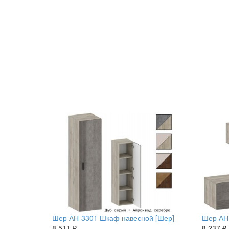
Шер АН-3301 Шкаф навесной [Шер]
Шер АН
8 511 ₽
8 237 ₽