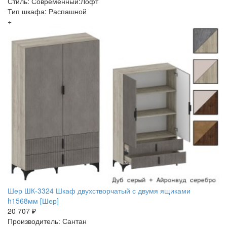
Стиль: Современный:Лофт
Тип шкафа: Распашной
+
Шер ШК-3324 Шкаф двухстворчатый с двумя ящиками
h1568мм [Шер]
20 707 ₽
Производитель: Сантан