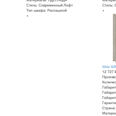
Стиль: Современный:Лофт
Стиль:
Тип шкафа: Распашной
+
+
Шер ШК
12 727 
Произво
Количес
Габарит
Габарит
Габарит
Гаранти
Страна:
Матери