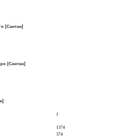
о [Сантан]
ро [Сантан]
н]
1
1374
374