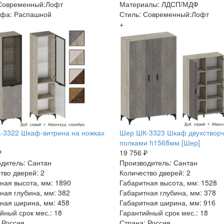
 Современный:Лофт
Материалы: ЛДСП/МДФ
афа: Распашной
Стиль: Современный:Лофт
+
-3322 Шкаф-витрина на ножках
Шер ШК-3323 Шкаф двухстворч
полками h1568мм [Шер]
₽
19 756 ₽
дитель: Сантан
Производитель: Сантан
тво дверей: 2
Количество дверей: 2
ная высота, мм: 1890
Габаритная высота, мм: 1528
ная глубина, мм: 382
Габаритная глубина, мм: 378
ная ширина, мм: 458
Габаритная ширина, мм: 916
йный срок мес.: 18
Гарантийный срок мес.: 18
 Россия
Страна: Россия