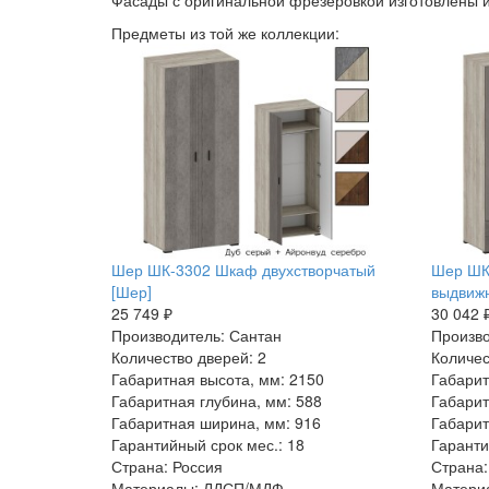
Фасады с оригинальной фрезеровкой изготовлены 
Предметы из той же коллекции:
Шер ШК-3302 Шкаф двухстворчатый
Шер ШК
[Шер]
выдвиж
25 749 ₽
30 042 
Производитель: Сантан
Произво
Количество дверей: 2
Количес
Габаритная высота, мм: 2150
Габарит
Габаритная глубина, мм: 588
Габарит
Габаритная ширина, мм: 916
Габарит
Гарантийный срок мес.: 18
Гаранти
Страна: Россия
Страна:
Материалы: ЛДСП/МДФ
Матери