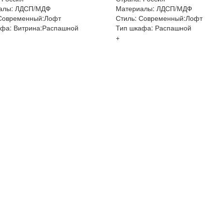
алы: ЛДСП/МДФ
Материалы: ЛДСП/МДФ
 Современный:Лофт
Стиль: Современный:Лофт
афа: Витрина:Распашной
Тип шкафа: Распашной
+