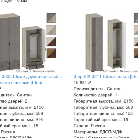
из МДФ 16 мм
-3305 Шкаф двухстворчатый с
Шер ШК-3311 Шкаф-пенал [Ше
ными ящиками [Шер]
15 681 ₽
₽
Производитель: Сантан
дитель: Сантан
Количество дверей: 1
тво дверей: 2
Габаритная высота, мм: 2150
ная высота, мм: 2150
Габаритная глубина, мм: 588
ная глубина, мм: 588
Габаритная ширина, мм: 458
ная ширина, мм: 916
Гарантийный срок мес.: 18
йный срок мес.: 18
Страна: Россия
 Россия
Материалы: ЛДСП/МДФ
алы: ЛДСП/МДФ
Стиль: Современный:Лофт