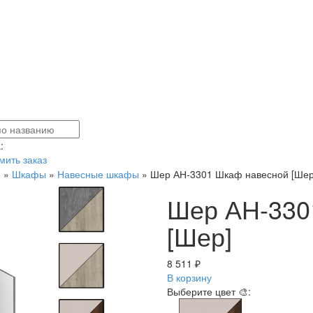
:
ить заказ
я
»
Шкафы
»
Навесные шкафы
»
Шер АН-3301 Шкаф навесной [Шер
Шер АН-330
[Шер]
8 511 ₽
В корзину
Выберите цвет 🎨: