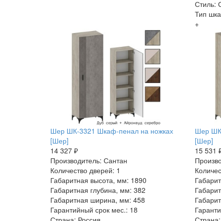
Стиль:
Тип шк
+
Шер ШК-3321 Шкаф-пенал на ножках
Шер ШК
[Шер]
[Шер]
14 327 ₽
15 531 
Производитель: Сантан
Произво
Количество дверей: 1
Количес
Габаритная высота, мм: 1890
Габарит
Габаритная глубина, мм: 382
Габарит
Габаритная ширина, мм: 458
Габарит
Гарантийный срок мес.: 18
Гаранти
Страна: Россия
Страна: