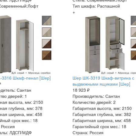
 Современный:Лофт
Тип шкафа: Распашной
+
-3316 Шкаф-пенал [Шер]
Шер ШК-3319 Шкаф-витрина с
₽
выдвижными ящиками [Шер]
дитель: Сантан
18 923 ₽
тво дверей: 1
Производитель: Сантан
ная высота, мм: 2150
Количество дверей: 2
ная глубина, мм: 378
Габаритная высота, мм: 2150
ная ширина, мм: 458
Габаритная глубина, мм: 382
йный срок мес.: 18
Габаритная ширина, мм: 458
 Россия
Гарантийный срок мес.: 18
алы: ЛДСП/МДФ
Страна: Россия