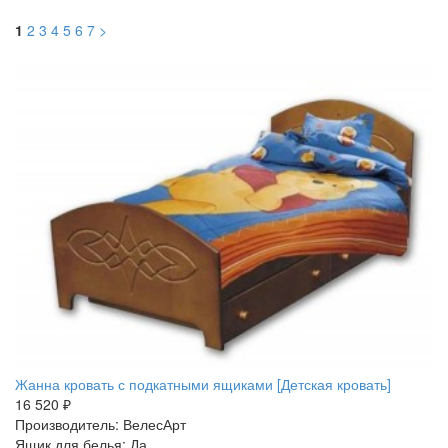
1
2
3
4
5
6
7
>
Жанна кровать с подкатными ящиками [Детская кровать]
16 520 ₽
Производитель: ВелесАрт
Ящик для белья: Да