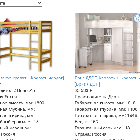
тская кровать [Кровать-чердак]
Бриз ЛДСП Кровать-1, кровать-
₽
[Бриз ЛДСП]
дитель: ВелесАрт
25 533 ₽
я белья:
Производитель: Диал
ная высота, мм: 1800
Габаритная высота, мм: 1918
ная глубина, мм:
Габаритная глубина, мм: 1108
ная ширина, мм:
Габаритная ширина, мм: 1946
йный срок мес.: 18
Вес, кг: 163
ный механизм:
Гарантийный срок мес.: 18
 Россия
Страна: Россия
алы: Массив
Материалы: ЛДСП/МДФ