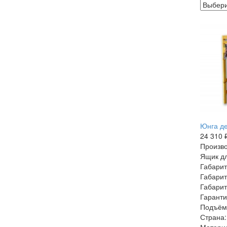
Юнга де
24 310 
Произво
Ящик дл
Габарит
Габарит
Габарит
Гаранти
Подъём
Страна:
Матери