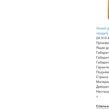
Лицей д
чердак]
24 310 
Произво
Ящик дл
Габарит
Габарит
Габарит
Гаранти
Подъём
Страна:
Матери
Декорат
Нестанд
+
Спальн