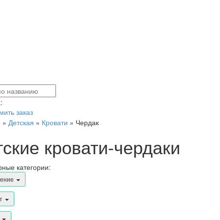
:
ить заказ
я
»
Детская
»
Кровати
»
Чердак
тские кровати-чердаки
ные категории:
чение
ст
к