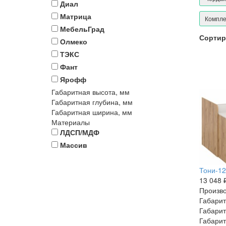
Диал
Матрица
Компле
МебельГрад
Сортир
Олмеко
ТЭКС
Фант
Ярофф
Габаритная высота, мм
Габаритная глубина, мм
Габаритная ширина, мм
Материалы
ЛДСП/МДФ
Массив
Тони-12
13 048 
Произво
Габарит
Габарит
Габарит