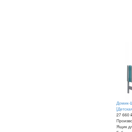
Домик-Ш
[Детска
27 660 
Произво
Ящик дл