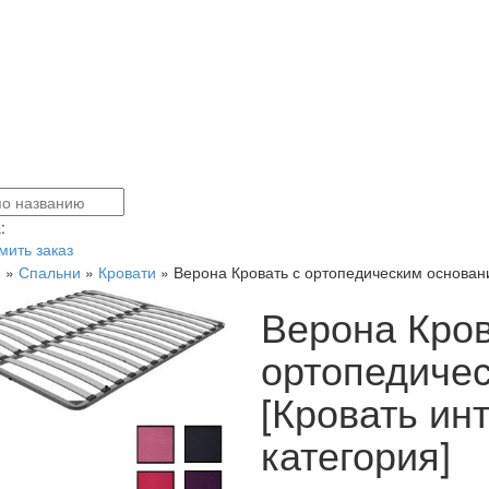
:
ить заказ
я
»
Спальни
»
Кровати
»
Верона Кровать с ортопедическим основани
Верона Кров
ортопедиче
[Кровать ин
категория]