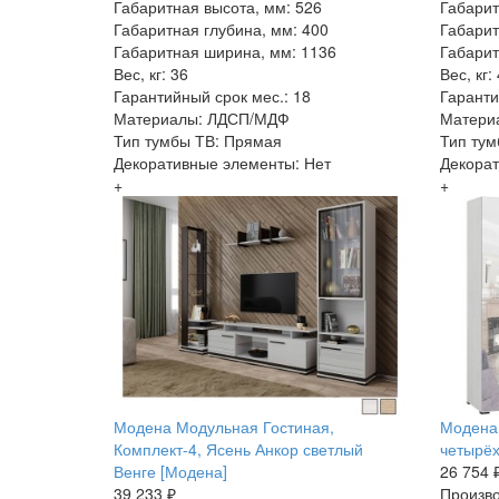
Габаритная высота, мм: 526
Габарит
Габаритная глубина, мм: 400
Габарит
Габаритная ширина, мм: 1136
Габарит
Вес, кг: 36
Вес, кг:
Гарантийный срок мес.: 18
Гаранти
Материалы: ЛДСП/МДФ
Матери
Тип тумбы ТВ: Прямая
Тип тум
Декоративные элементы: Нет
Декорат
+
+
Модена Модульная Гостиная,
Модена
Комплект-4, Ясень Анкор светлый
четырёх
Венге [Модена]
26 754 
39 233 ₽
Произво