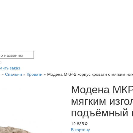
:
ить заказ
я
»
Спальни
»
Кровати
»
Модена МКР-2 корпус кровати с мягким из
Модена МКР-
мягким изго
подъёмный 
12 835 ₽
В корзину