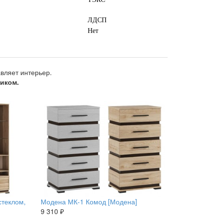
ЛДСП
Нет
авляет интерьер.
иком.
теклом,
Модена МК-1 Комод [Модена]
9 310 ₽