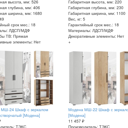
ная высота, мм: 526
Габаритная высота, мм: 220
ная глубина, мм: 406
Габаритная глубина, мм: 230
ная ширина, мм: 1680
Габаритная ширина, мм: 1100
 49
Вес, кг: 5
йный срок мес.: 18
Гарантийный срок мес.: 18
алы: ЛДСП/МДФ
Материалы: ЛДСП/МДФ
бы ТВ: Прямая
Декоративные элементы: Нет
ивные элементы: Нет
+
 МШ-24 Шкаф с зеркалом
Модена МШ-22 Шкаф с зеркал
створчатый [Модена]
[Модена]
₽
11 457 ₽
дитель: ТЭКС
Производитель: ТЭКС