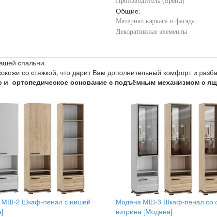
Производитель (Бренд)
Общие:
Материал каркаса и фасада
Декоративные элементы
ашей спальни.
экокожи со стяжкой, что дарит Вам дополнительный комфорт и разб
с и ортопедическое основание с подъёмным механизмом с ящ
 МШ-2 Шкаф-пенал с нишей
Модена МШ-3 Шкаф-пенал со с
]
витрина [Модена]