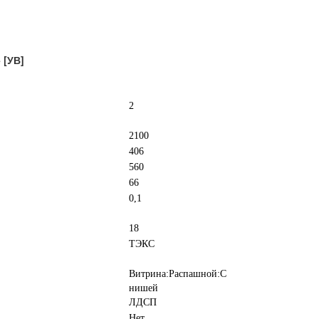
 [УВ]
2
2100
406
560
66
0,1
18
ТЭКС
Витрина:Распашной:С
нишей
ЛДСП
Нет