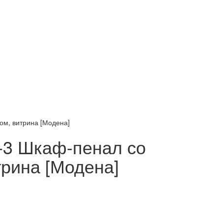
м, витрина [Модена]
3 Шкаф-пенал со
трина [Модена]