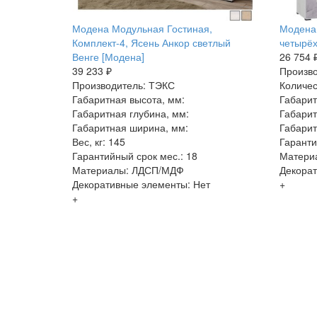
Модена Модульная Гостиная,
Модена
Комплект-4, Ясень Анкор светлый
четырёх
Венге [Модена]
26 754 
39 233 ₽
Произво
Производитель: ТЭКС
Количес
Габаритная высота, мм:
Габарит
Габаритная глубина, мм:
Габарит
Габаритная ширина, мм:
Габарит
Вес, кг: 145
Гаранти
Гарантийный срок мес.: 18
Матери
Материалы: ЛДСП/МДФ
Декорат
Декоративные элементы: Нет
+
+