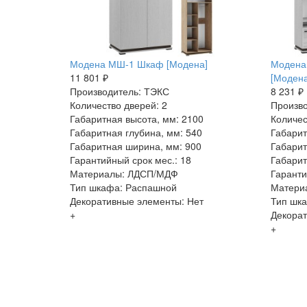
Модена МШ-1 Шкаф [Модена]
Модена
11 801 ₽
[Модена
Производитель: ТЭКС
8 231 ₽
Количество дверей: 2
Произво
Габаритная высота, мм: 2100
Количес
Габаритная глубина, мм: 540
Габарит
Габаритная ширина, мм: 900
Габарит
Гарантийный срок мес.: 18
Габарит
Материалы: ЛДСП/МДФ
Гаранти
Тип шкафа: Распашной
Матери
Декоративные элементы: Нет
Тип шк
+
Декорат
+