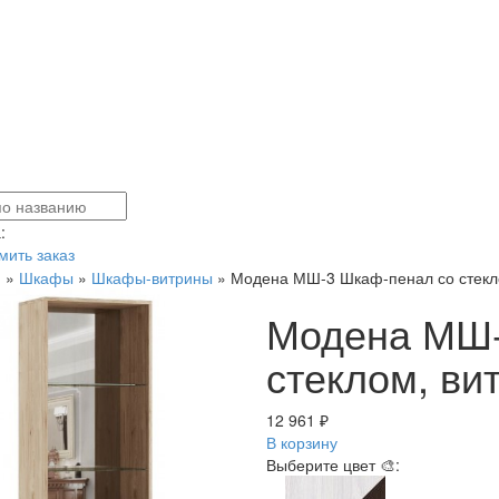
:
ить заказ
я
»
Шкафы
»
Шкафы-витрины
»
Модена МШ-3 Шкаф-пенал со стекло
Модена МШ-
стеклом, ви
12 961 ₽
В корзину
Выберите цвет 🎨: