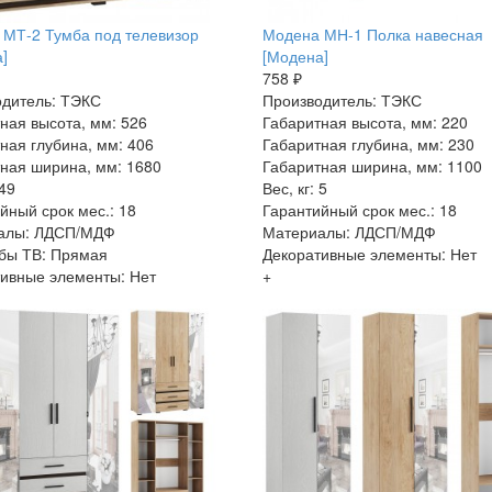
МТ-2 Тумба под телевизор
Модена МН-1 Полка навесная
]
[Модена]
758 ₽
дитель: ТЭКС
Производитель: ТЭКС
ная высота, мм: 526
Габаритная высота, мм: 220
ная глубина, мм: 406
Габаритная глубина, мм: 230
ная ширина, мм: 1680
Габаритная ширина, мм: 1100
 49
Вес, кг: 5
йный срок мес.: 18
Гарантийный срок мес.: 18
алы: ЛДСП/МДФ
Материалы: ЛДСП/МДФ
бы ТВ: Прямая
Декоративные элементы: Нет
ивные элементы: Нет
+