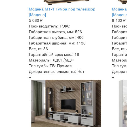
Модена МТ-1 Тумба под телевизор
Модена 
[Модена]
[Модена
5 080 ₽
8 432 ₽
Производитель: ТЭКС
Произво
Габаритная высота, мм: 526
Габарит
Габаритная глубина, мм: 400
Габарит
Габаритная ширина, мм: 1136
Габарит
Вес, кг: 36
Вес, кг:
Гарантийный срок мес.: 18
Гаранти
Материалы: ЛДСП/МДФ
Матери
Тип тумбы ТВ: Прямая
Тип тум
Декоративные элементы: Нет
Декорат
+
+