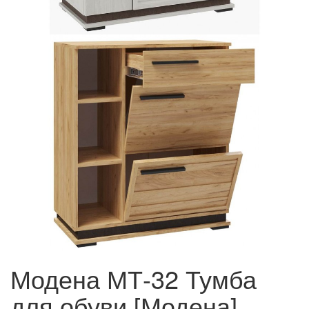
Модена МТ-32 Тумба
для обуви [Модена]