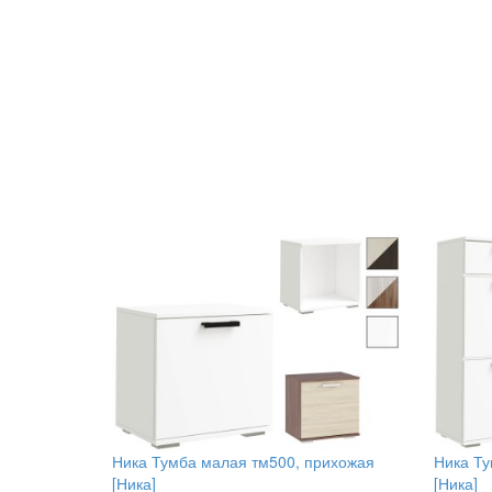
Ника Тумба малая тм500, прихожая
Ника Ту
[Ника]
[Ника]