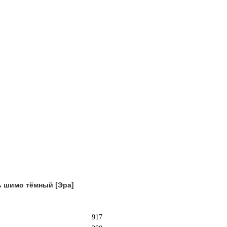
ь шимо тёмный [Эра]
917