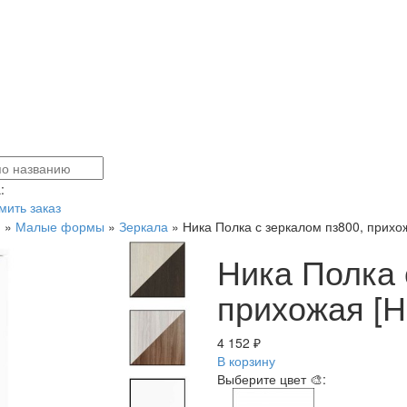
:
ить заказ
я
»
Малые формы
»
Зеркала
»
Ника Полка с зеркалом пз800, прихож
Ника Полка 
прихожая [Н
4 152 ₽
В корзину
Выберите цвет 🎨: