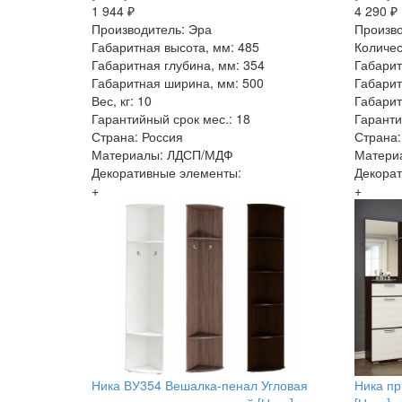
1 944 ₽
4 290 ₽
Производитель: Эра
Произво
Габаритная высота, мм: 485
Количес
Габаритная глубина, мм: 354
Габарит
Габаритная ширина, мм: 500
Габарит
Вес, кг: 10
Габарит
Гарантийный срок мес.: 18
Гаранти
Страна: Россия
Страна:
Материалы: ЛДСП/МДФ
Матери
Декоративные элементы:
Декорат
+
+
Ника ВУ354 Вешалка-пенал Угловая
Ника пр