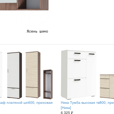
каф платяной шп600, прихожая
Ника Тумба высокая тв800, пр
[Ника]
6 325 ₽