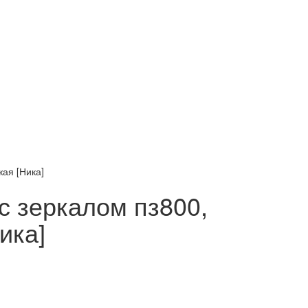
ая [Ника]
с зеркалом пз800,
ика]