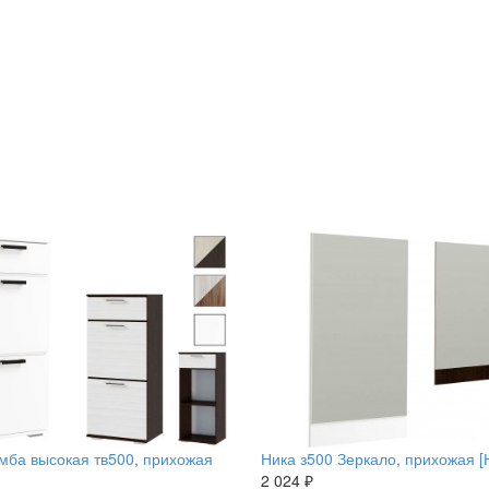
мба высокая тв500, прихожая
Ника з500 Зеркало, прихожая [
2 024 ₽