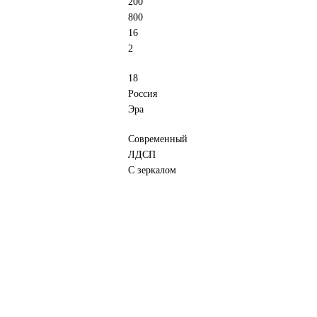
200
800
16
2
18
Россия
Эра
Современный
ЛДСП
С зеркалом