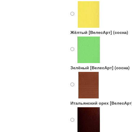
Жёлтый [ВелесАрт] (сосна)
Зелёный [ВелесАрт] (сосна)
Итальянский орех [ВелесАрт]