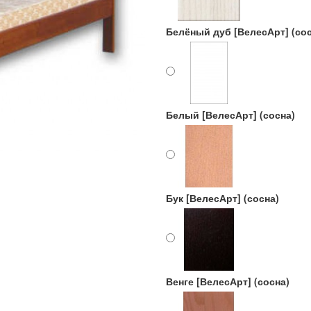
Белёный дуб [ВелесАрт] (сос
Белый [ВелесАрт] (сосна)
Бук [ВелесАрт] (сосна)
Венге [ВелесАрт] (сосна)