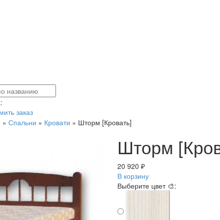
:
ить заказ
я
»
Спальни
»
Кровати
»
Шторм [Кровать]
Шторм [Кров
20 920 ₽
В корзину
Выберите цвет 🎨: