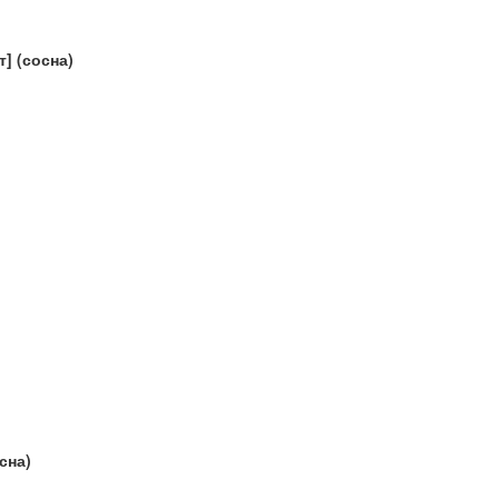
] (сосна)
сна)