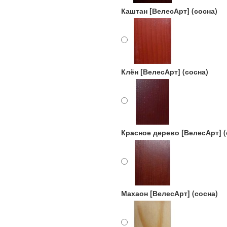
Каштан [ВелесАрт] (сосна)
Клён [ВелесАрт] (сосна)
Красное дерево [ВелесАрт] (
Махаон [ВелесАрт] (сосна)