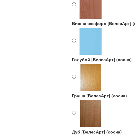
Вишня оксфорд [ВелесАрт] (
Голубой [ВелесАрт] (сосна)
Груша [ВелесАрт] (сосна)
Дуб [ВелесАрт] (сосна)