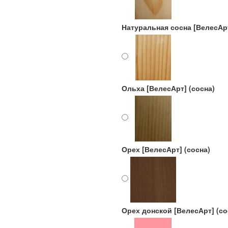
Натуральная сосна [ВелесАрт
Ольха [ВелесАрт] (сосна)
Орех [ВелесАрт] (сосна)
Орех донской [ВелесАрт] (со