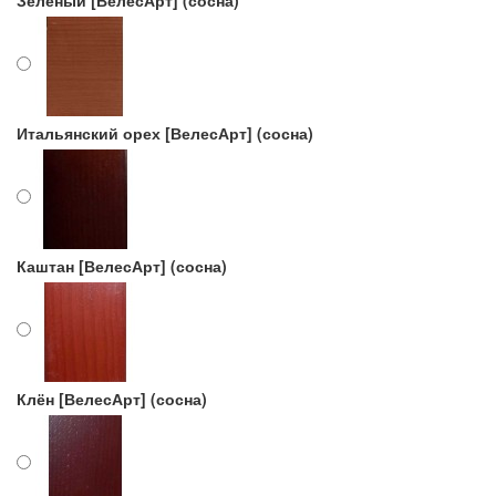
Зелёный [ВелесАрт] (сосна)
Итальянский орех [ВелесАрт] (сосна)
Каштан [ВелесАрт] (сосна)
Клён [ВелесАрт] (сосна)