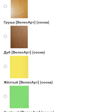
Груша [ВелесАрт] (сосна)
Дуб [ВелесАрт] (сосна)
Жёлтый [ВелесАрт] (сосна)