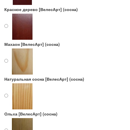
Красное дерево [ВелесАрт] (сосна)
Махаон [ВелесАрт] (сосна)
Натуральная сосна [ВелесАрт] (сосна)
Ольха [ВелесАрт] (сосна)