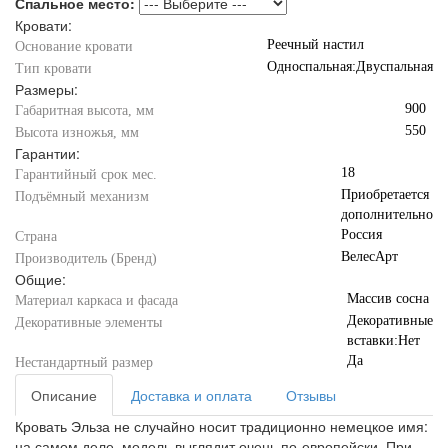
Спальное место:
Кровати:
Реечный настил
Основание кровати
Односпальная:Двуспальная
Тип кровати
Размеры:
900
Габаритная высота, мм
550
Высота изножья, мм
Гарантии:
18
Гарантийный срок мес.
Приобретается
Подъёмный механизм
дополнительно
Россия
Страна
ВелесАрт
Производитель (Бренд)
Общие:
Массив сосна
Материал каркаса и фасада
Декоративные
Декоративные элементы
вставки:Нет
Да
Нестандартный размер
Описание
Доставка и оплата
Отзывы
Кровать Эльза не случайно носит традиционно немецкое имя:
на самом деле, модель выглядит очень по-европейски. При