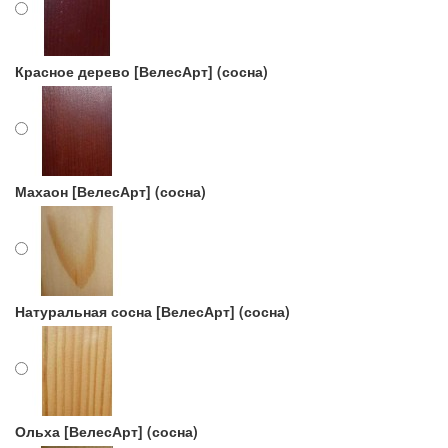
Красное дерево [ВелесАрт] (сосна)
Махаон [ВелесАрт] (сосна)
Натуральная сосна [ВелесАрт] (сосна)
Ольха [ВелесАрт] (сосна)