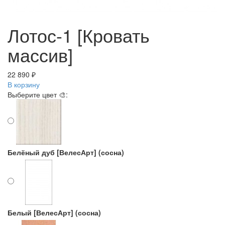
Лотос-1 [Кровать
массив]
22 890 ₽
В корзину
Выберите цвет 🎨:
Белёный дуб [ВелесАрт] (сосна)
Белый [ВелесАрт] (сосна)