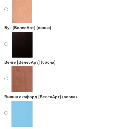
Бук [ВелесАрт] (сосна)
Венге [ВелесАрт] (сосна)
Вишня оксфорд [ВелесАрт] (сосна)