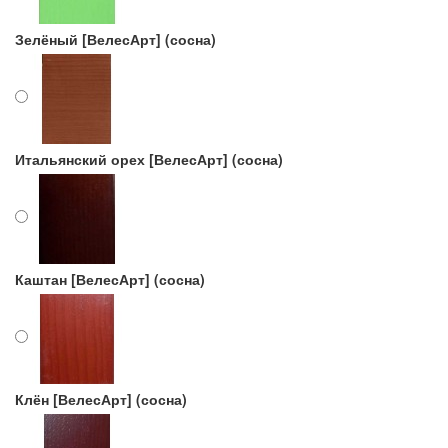
Зелёный [ВелесАрт] (сосна)
Итальянский орех [ВелесАрт] (сосна)
Каштан [ВелесАрт] (сосна)
Клён [ВелесАрт] (сосна)