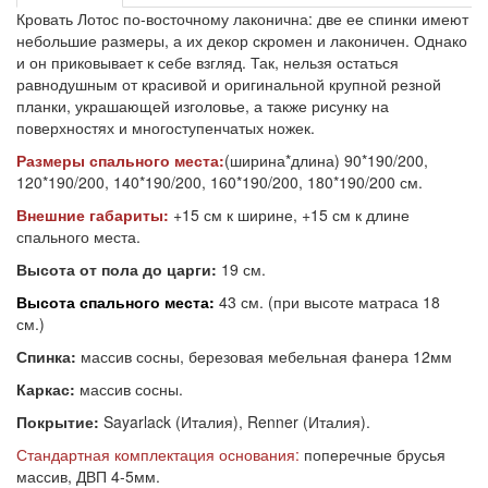
Кровать Лотос по-восточному лаконична: две ее спинки имеют
небольшие размеры, а их декор скромен и лаконичен. Однако
и он приковывает к себе взгляд. Так, нельзя остаться
равнодушным от красивой и оригинальной крупной резной
планки, украшающей изголовье, а также рисунку на
поверхностях и многоступенчатых ножек.
Размеры спального места:
(ширина*длина) 90*190/200,
120*190/200, 140*190/200, 160*190/200, 180*190/200 см.
Внешние габариты:
+15 см к ширине, +15 см к длине
спального места.
Высота от пола до царги:
19 см.
Высота спального места:
43 см. (при высоте матраса 18
см.)
Спинка:
массив сосны, березовая мебельная фанера 12мм
Каркас:
массив сосны.
Покрытие:
Sayarlack (Италия), Renner (Италия).
Стандартная комплектация основания:
поперечные брусья
массив, ДВП 4-5мм.