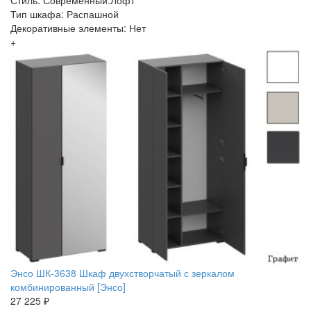
Тип шкафа: Распашной
Декоративные элементы: Нет
+
Энсо ШК-3638 Шкаф двухстворчатый с зеркалом
комбинированный [Энсо]
27 225 ₽