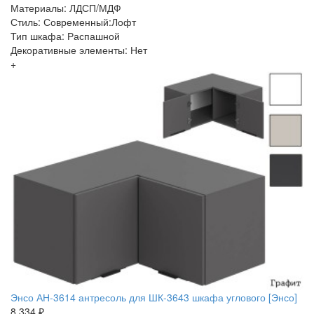
Материалы: ЛДСП/МДФ
Стиль: Современный:Лофт
Тип шкафа: Распашной
Декоративные элементы: Нет
+
Энсо АН-3614 антресоль для ШК-3643 шкафа углового [Энсо]
8 334 ₽