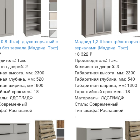
0,8 Шкаф двухстворчатый с
Мадрид 1,2 Шкаф трёхстворчат
 без зеркала [Мадрид_Тэкс]
зеркалами [Мадрид_Тэкс]
₽
18 322 ₽
дитель: Тэкс
Производитель: Тэкс
тво дверей: 2
Количество дверей: 3
ная высота, мм: 2300
Габаритная высота, мм: 2300
ная глубина, мм: 520
Габаритная глубина, мм: 540
ная ширина, мм: 800
Габаритная ширина, мм: 1200
йный срок мес.: 18
Гарантийный срок мес.: 18
алы: ЛДСП/МДФ
Материалы: ЛДСП/МДФ
 Современный
Стиль: Современный
афа: Распашной
Тип шкафа: Распашной
+