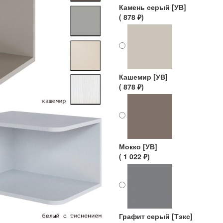
Камень серый [УВ]
( 878 ₽)
Кашемир [УВ]
( 878 ₽)
Мокко [УВ]
( 1 022 ₽)
Графит серый [Тэкс]