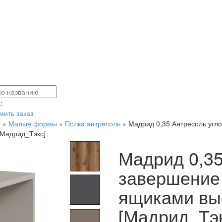
:
ить заказ
я
»
Малые формы
»
Полка антресоль
»
Мадрид 0,35 Антресоль угл
Мадрид_Тэкс]
Мадрид 0,35
завершение
ящиками вы
[Мадрид_Тэк