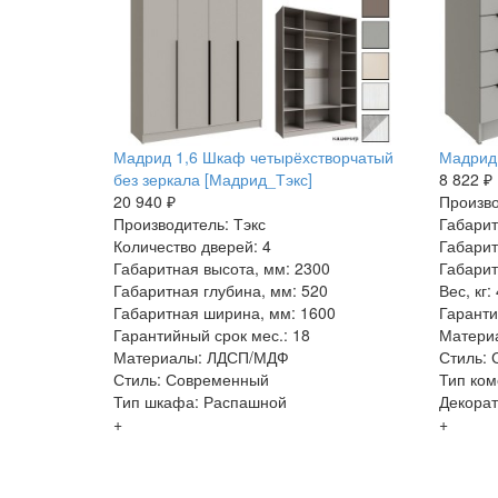
Мадрид 1,6 Шкаф четырёхстворчатый
Мадрид 
без зеркала [Мадрид_Тэкс]
8 822 ₽
20 940 ₽
Произво
Производитель: Тэкс
Габарит
Количество дверей: 4
Габарит
Габаритная высота, мм: 2300
Габарит
Габаритная глубина, мм: 520
Вес, кг:
Габаритная ширина, мм: 1600
Гаранти
Гарантийный срок мес.: 18
Матери
Материалы: ЛДСП/МДФ
Стиль:
Стиль: Современный
Тип ком
Тип шкафа: Распашной
Декорат
+
+