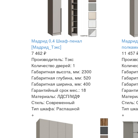
Мадрид 0,4 Шкаф-пенал
Мадрид 
[Мадрид_Тэкс]
полками
7 462 ₽
11 457 
Производитель: Тэкс
Произво
Количество дверей: 1
Количес
Габаритная высота, мм: 2300
Габарит
Габаритная глубина, мм: 520
Габарит
Габаритная ширина, мм: 400
Габарит
Гарантийный срок мес.: 18
Гаранти
Материалы: ЛДСП/МДФ
Матери
Стиль: Современный
Стиль:
Тип шкафа: Распашной
Тип шк
+
+