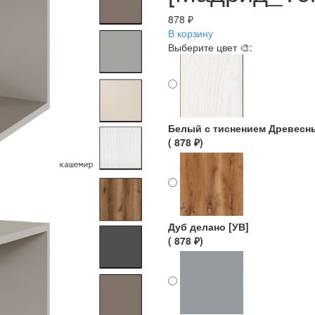
878 ₽
В корзину
Выберите цвет 🎨:
Белый с тиснением Древесн
( 878 ₽)
Дуб делано [УВ]
( 878 ₽)