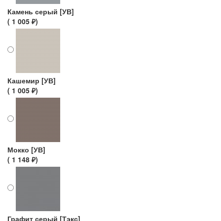
Камень серый [УВ]
( 1 005 ₽)
Кашемир [УВ]
( 1 005 ₽)
Мокко [УВ]
( 1 148 ₽)
Графит серый [Тэкс]