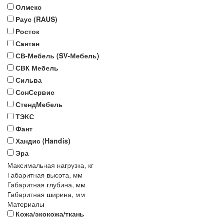
Олмеко
Раус (RAUS)
Росток
Сантан
СВ-Мебель (SV-Мебель)
СВК Мебель
Сильва
СонСервис
СтендМебель
ТЭКС
Фант
Хандис (Handis)
Эра
Максимальная нагрузка, кг
Габаритная высота, мм
Габаритная глубина, мм
Габаритная ширина, мм
Материалы
Кожа/экокожа/ткань