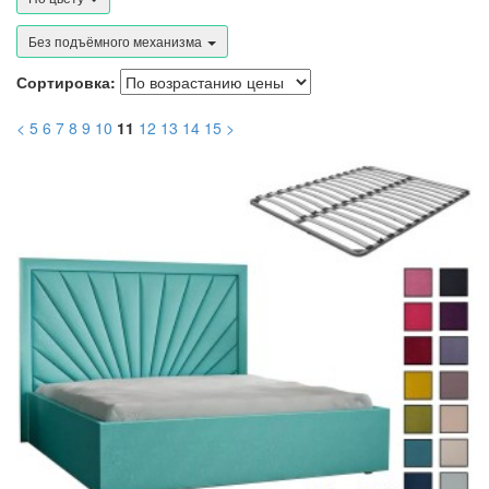
Без подъёмного механизма
Сортировка:
<
5
6
7
8
9
10
11
12
13
14
15
>