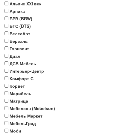
Альянс XXI век
Арника
БРВ (BRW)
БТС (BTS)
ВелесАрт
Версаль
Горизонт
Диал
ДСВ Мебель
Интерьер-Центр
Комфорт-С
Корвет
Марибель
Матрица
Мебелсон (Mebelson)
Мебель Маркет
МебельГрад
Моби