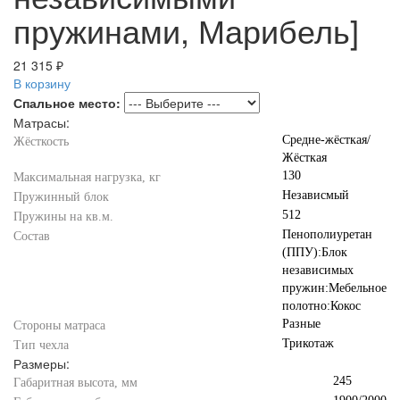
пружинами, Марибель]
21 315 ₽
В корзину
Спальное место:
Матрасы:
Средне-жёсткая/
Жёсткость
Жёсткая
130
Максимальная нагрузка, кг
Независмый
Пружинный блок
512
Пружины на кв.м.
Пенополиуретан
Состав
(ППУ):Блок
независимых
пружин:Мебельное
полотно:Кокос
Разные
Стороны матраса
Трикотаж
Тип чехла
Размеры:
245
Габаритная высота, мм