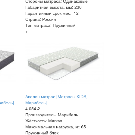
Стороны матраса: Одинаковые
Габаритная высота, мм: 230
Гарантийный срок мес.: 12
Страна: Россия
Тип матраса: Пружинный
+
Авалон матрас [Матрасы KIDS,
ибель]
Марибель]
4 054 ₽
Производитель: Марибель
Жёсткость: Мягкая
Максимальная нагрузка, кг: 65
Пружинный блок: