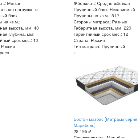
ть: Мягкая
Жёсткость: Средне-жёсткая
льная нагрузка, кг:
Пружинный блок: Независмый
ый блок:
Пружины на кв.м.: 512
 на кв.м.:
Стороны матраса: Разные
ная высота, мм: 40
Габаритная высота, мм: 220
ная глубина, мм:
Гарантийный срок мес.: 12
йный срок мес.: 12
Страна: Россия
 Россия
Тип матраса: Пружинный
раса:
+
Бостон матрас [Матрасы серия
Марибель]
28 195 ₽
Производитель: Марибель