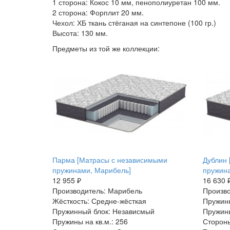
1 сторона: Кокос 10 мм, пенополиуретан 100 мм.
2 сторона: Форплит 20 мм.
Чехол: ХБ ткань стёганая на синтепоне (100 гр.)
Высота: 130 мм.
Предметы из той же коллекции:
Парма [Матрасы с независимыми
Дублин 
пружинами, Марибель]
пружин
12 955 ₽
16 630 
Производитель: Марибель
Произво
Жёсткость: Средне-жёсткая
Пружин
Пружинный блок: Независмый
Пружины
Пружины на кв.м.: 256
Стороны