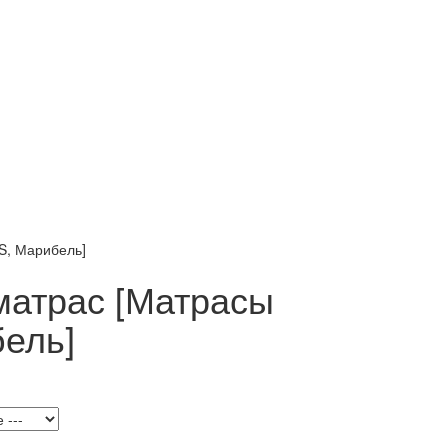
S, Марибель]
матрас [Матрасы
ель]