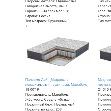
Стороны матраса: Одинаковые
Тип чех
Габаритная высота, мм: 190
Габарит
Гарантийный срок мес.: 12
Гаранти
Страна: Россия
Страна:
Тип матраса: Пружинный
Тип мат
+
+
Палермо Лайт [Матрасы с
Мэдисо
независимыми пружинами, Марибель]
пружин
18 007 ₽
21 315 
Производитель: Марибель
Произво
Жёсткость: Средне-жёсткая
Пружин
Пружинный блок: Независмый
Пружины
Пружины на кв.м.: 256
Стороны