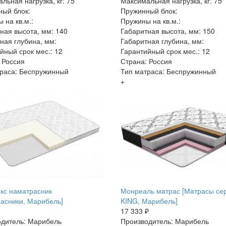
льная нагрузка, кг: 75
Максимальная нагрузка, кг: 75
ый блок:
Пружинный блок:
 на кв.м.:
Пружины на кв.м.:
ная высота, мм: 140
Габаритная высота, мм: 150
ная глубина, мм:
Габаритная глубина, мм:
йный срок мес.: 12
Гарантийный срок мес.: 12
 Россия
Страна: Россия
раса: Беспружинный
Тип матраса: Беспружинный
+
кс наматрасник
Монреаль матрас [Матрасы се
асники, Марибель]
KING, Марибель]
17 333 ₽
дитель: Марибель
Производитель: Марибель