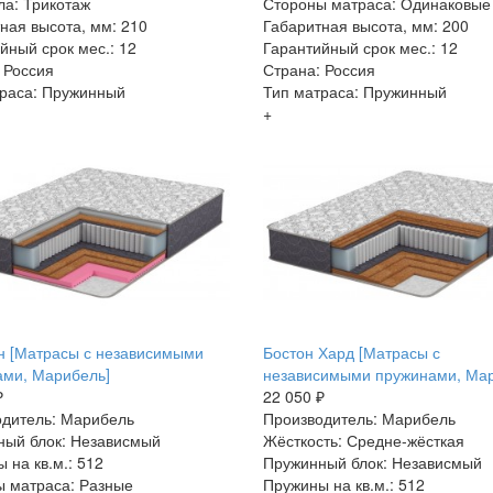
ла: Трикотаж
Стороны матраса: Одинаковые
ная высота, мм: 210
Габаритная высота, мм: 200
йный срок мес.: 12
Гарантийный срок мес.: 12
 Россия
Страна: Россия
раса: Пружинный
Тип матраса: Пружинный
+
н [Матрасы с независимыми
Бостон Хард [Матрасы с
ами, Марибель]
независимыми пружинами, Мар
₽
22 050 ₽
дитель: Марибель
Производитель: Марибель
ный блок: Независмый
Жёсткость: Средне-жёсткая
 на кв.м.: 512
Пружинный блок: Независмый
 матраса: Разные
Пружины на кв.м.: 512