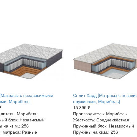
[Матрасы с независимыми
Сплит Хард [Матрасы с незав
ами, Марибель]
пружинами, Марибель]
₽
15 895 ₽
дитель: Марибель
Производитель: Марибель
ный блок: Независмый
Жёсткость: Средне-жёсткая
 на кв.м.: 256
Пружинный блок: Независмый
 матраса: Разные
Пружины на кв.м.: 256