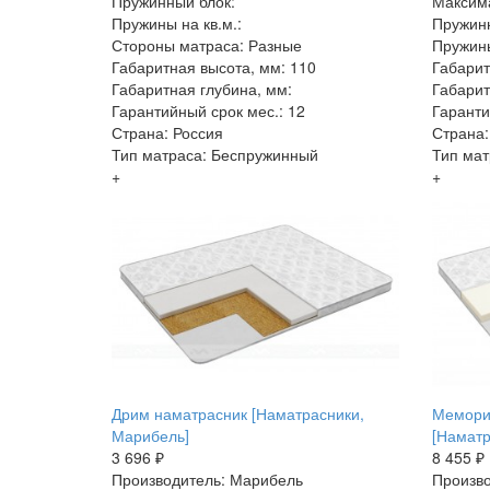
Пружинный блок:
Максима
Пружины на кв.м.:
Пружинн
Стороны матраса: Разные
Пружины
Габаритная высота, мм: 110
Габарит
Габаритная глубина, мм:
Габарит
Гарантийный срок мес.: 12
Гаранти
Страна: Россия
Страна:
Тип матраса: Беспружинный
Тип мат
+
+
Дрим наматрасник [Наматрасники,
Мемори
Марибель]
[Наматр
3 696 ₽
8 455 ₽
Производитель: Марибель
Произво