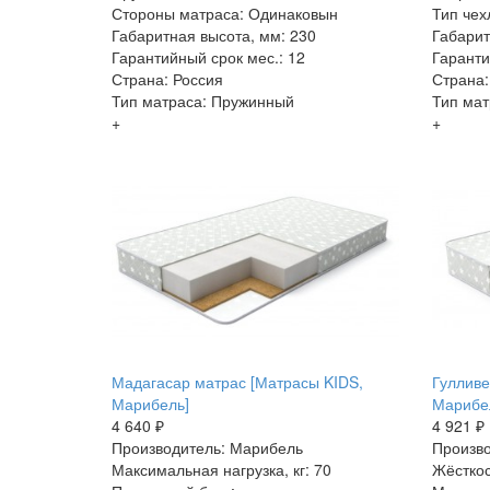
Стороны матраса: Одинаковын
Тип чех
Габаритная высота, мм: 230
Габарит
Гарантийный срок мес.: 12
Гаранти
Страна: Россия
Страна:
Тип матраса: Пружинный
Тип мат
+
+
Мадагасар матрас [Матрасы KIDS,
Гулливе
Марибель]
Марибе
4 640 ₽
4 921 ₽
Производитель: Марибель
Произво
Максимальная нагрузка, кг: 70
Жёсткос