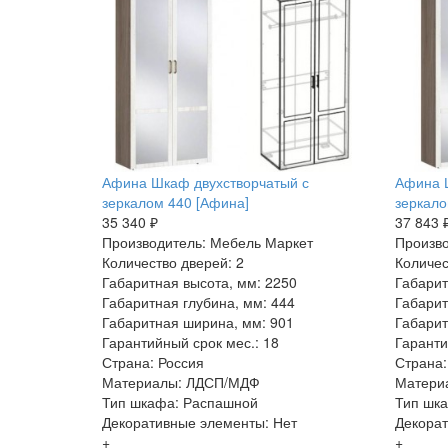
Афина Шкаф двухстворчатый с
Афина 
зеркалом 440 [Афина]
зеркало
35 340 ₽
37 843 
Производитель: Мебель Маркет
Произво
Количество дверей: 2
Количес
Габаритная высота, мм: 2250
Габарит
Габаритная глубина, мм: 444
Габарит
Габаритная ширина, мм: 901
Габарит
Гарантийный срок мес.: 18
Гаранти
Страна: Россия
Страна:
Материалы: ЛДСП/МДФ
Матери
Тип шкафа: Распашной
Тип шк
Декоративные элементы: Нет
Декорат
+
+