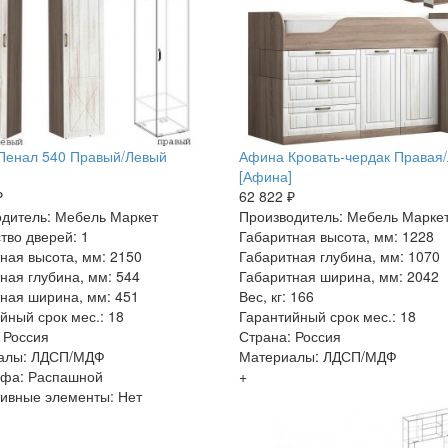
Пенал 540 Правый/Левый
Афина Кровать-чердак Правая
[Афина]
₽
62 822 ₽
дитель: Мебель Маркет
Производитель: Мебель Марке
тво дверей: 1
Габаритная высота, мм: 1228
ная высота, мм: 2150
Габаритная глубина, мм: 1070
ная глубина, мм: 544
Габаритная ширина, мм: 2042
ная ширина, мм: 451
Вес, кг: 166
йный срок мес.: 18
Гарантийный срок мес.: 18
 Россия
Страна: Россия
алы: ЛДСП/МДФ
Материалы: ЛДСП/МДФ
афа: Распашной
+
ивные элементы: Нет