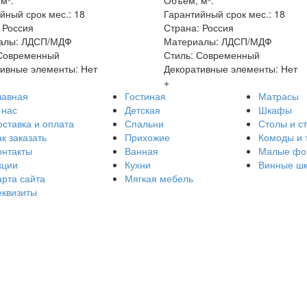
м³:
Объём, м³:
йный срок мес.: 18
Гарантийный срок мес.: 18
 Россия
Страна: Россия
алы: ЛДСП/МДФ
Материалы: ЛДСП/МДФ
 Современный
Стиль: Современный
ивные элементы: Нет
Декоративные элементы: Нет
+
лавная
Гостиная
Матрасы
 нас
Детская
Шкафы
оставка и оплата
Спальни
Столы и с
к заказать
Прихожие
Комоды и 
онтакты
Ванная
Малые фо
кции
Кухни
Винные ш
арта сайта
Мягкая мебель
еквизиты