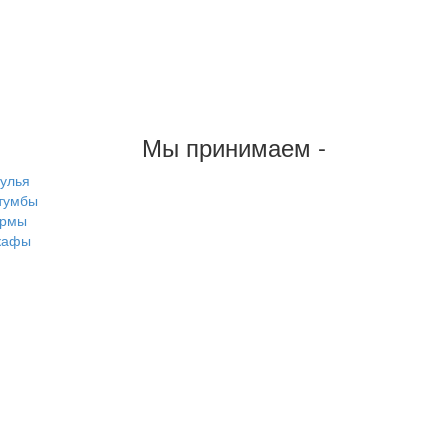
Мы принимаем -
тулья
тумбы
рмы
кафы