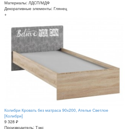
Материалы: ЛДСП/МДФ
Декоративные элементы: Глянец
+
Колибри Кровать без матраса 90х200, Ателье Светлое
[Колибри]
9 328 ₽
Производитель: Тэкс